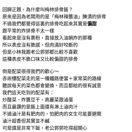
回歸正題，為什麼叫梅林排骨飯？
原來是因為老闆用的是「梅林辣醬油」醃漬的排骨
不過我們都覺得這裏的排骨吃起來其實是
偏甜
跟平常的炸排骨不太一樣
看起來是沒有裹粉，直接放入油鍋炸的那種
所以表皮沒有脆感，但肉滿好咬斷的
但是小林我跟老公郭郭都比較不喜歡
這種表皮不脆口味又比較偏甜的排骨
倒是配菜很得我們的歡心～
赤崁樓配菜走的是一種鐵路便當＋家常菜的路線
聽說每天的菜色都會變換，而且都給的很有誠意
我們這天吃到的配菜有：
炒酸菜、炸醬豆干、高麗菜跟滷蛋
而且最讚的是飯上面還有淋上滷肉汁
不過滷汁是有肥肉的，怕肥肉的女生可能要避開
滷汁超香但其實並不鹹
可是還是非常下飯，老公郭郭吃得超開心