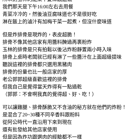
我們那天是下午16:00左右去用餐
青菜冷冷的，然後油豆腐味道也不是很好吃
淋在飯上的滷汁有加梅干菜一起煮，但沒什麼味道
但是炸排骨是現炸的，表皮超脆！
排骨不像其他店家有用醬料醃過再裹粉炸
玉林的排骨是只有拍鬆以後沾炸粉靜置兩小時入味
排骨上桌時老闆就已經有淋了一些醬汁在上面超級提味
聽說這裡的排骨都只選用黑豬肉
排骨的份量也比一般店家的厚
老公郭郭超級喜歡這裡的排骨
但我自己是覺得當天炸得有一點過乾
（郭郭：不會啊我真的覺得超、好、吃！）
可以讓雞腿、排骨酥脆又不含油的秘方就在他們的炸粉！
是混合了20~30種不同辛香料跟粉料
從阿公時代一直沿用下來到現在
還有批發給其他店家使用
但是因為炸功跟選肉的經驗都不一樣