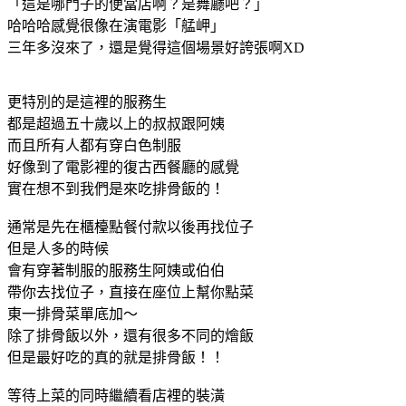
「這是哪門子的便當店啊？是舞廳吧？」
哈哈哈感覺很像在演電影「艋岬」
三年多沒來了，還是覺得這個場景好誇張啊XD
更特別的是這裡的服務生
都是超過五十歲以上的叔叔跟阿姨
而且所有人都有穿白色制服
好像到了電影裡的復古西餐廳的感覺
實在想不到我們是來吃排骨飯的！
通常是先在櫃檯點餐付款以後再找位子
但是人多的時候
會有穿著制服的服務生阿姨或伯伯
帶你去找位子，直接在座位上幫你點菜
東一排骨菜單底加～
除了排骨飯以外，還有很多不同的燴飯
但是最好吃的真的就是排骨飯！！
等待上菜的同時繼續看店裡的裝潢