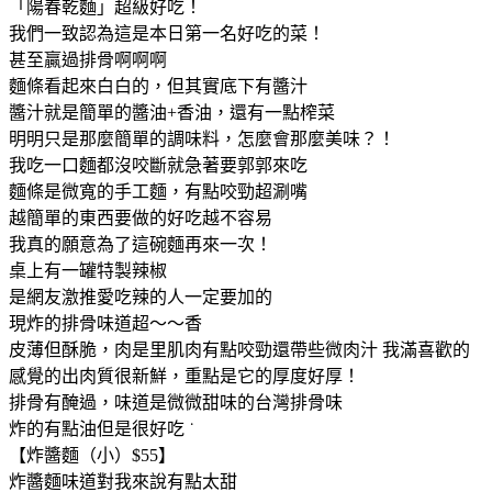
「陽春乾麵」超級好吃！
我們一致認為這是本日第一名好吃的菜！
甚至贏過排骨啊啊啊
麵條看起來白白的，但其實底下有醬汁
醬汁就是簡單的醬油+香油，還有一點榨菜
明明只是那麼簡單的調味料，怎麼會那麼美味？！
我吃一口麵都沒咬斷就急著要郭郭來吃
麵條是微寬的手工麵，有點咬勁超涮嘴
越簡單的東西要做的好吃越不容易
我真的願意為了這碗麵再來一次！
桌上有一罐特製辣椒
是網友激推愛吃辣的人一定要加的
現炸的排骨味道超～～香
皮薄但酥脆，肉是里肌肉有點咬勁還帶些微肉汁 我滿喜歡的
感覺的出肉質很新鮮，重點是它的厚度好厚！
排骨有醃過，味道是微微甜味的台灣排骨味
炸的有點油但是很好吃 ˙
【炸醬麵（小）$55】
炸醬麵味道對我來說有點太甜