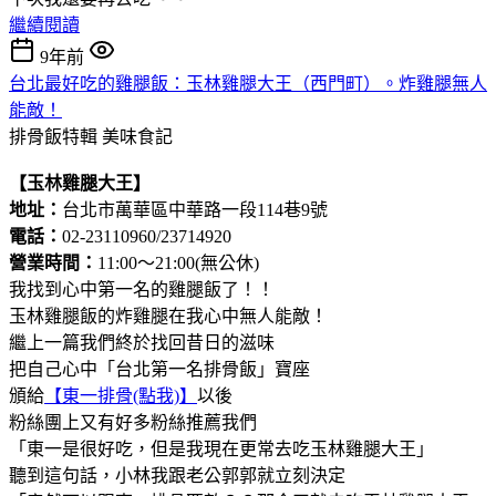
繼續閱讀
9年前
台北最好吃的雞腿飯：玉林雞腿大王（西門町）。炸雞腿無人
能敵！
排骨飯特輯
美味食記
【玉林雞腿大王】
地址：
台北市萬華區中華路一段114巷9號
電話：
02-23110960/23714920
營業時間：
11:00～21:00(無公休)
我找到心中第一名的雞腿飯了！！
玉林雞腿飯的炸雞腿在我心中無人能敵！
繼上一篇我們終於找回昔日的滋味
把自己心中「台北第一名排骨飯」寶座
頒給
【東一排骨(點我)】
以後
粉絲團上又有好多粉絲推薦我們
「東一是很好吃，但是我現在更常去吃玉林雞腿大王」
聽到這句話，小林我跟老公郭郭就立刻決定