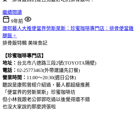
繼續閱讀
9年前
康熙藝人大推便當界勞斯萊斯：珍蜜咖啡專門店：排骨便當雞
腿飯。
排骨飯特輯
美味食記
【珍蜜咖啡專門店】
地址：
台北市八德路三段2號(TOYOTA隔壁)
電話：
02-25773463(外帶建議先訂餐)
營業時間：
11:00～20:30(週日公休)
聽說是康熙曾經介紹過，藝人都超級推薦
「便當界的勞斯萊斯」珍蜜咖啡坊
但小林我跟老公郭郭吃過以後覺得還不錯
也沒大家說的那麼誇張啦