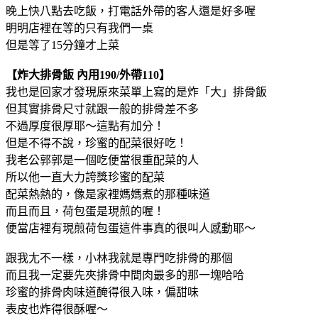
晚上快八點去吃飯，打電話外帶的客人還是好多喔
明明店裡在等的只有我們一桌
但是等了15分鐘才上菜
【炸大排骨飯 內用190/外帶110】
我也是回家才發現原來菜單上寫的是炸「大」排骨飯
但其實排骨尺寸就跟一般的排骨差不多
不過厚度很厚耶～這點有加分！
但是不得不說，珍蜜的配菜很好吃！
我老公郭郭是一個吃便當很重配菜的人
所以他一直大力誇獎珍蜜的配菜
配菜熱熱的，像是家裡媽媽煮的那種味道
而且而且，荷包蛋是現煎的喔！
便當店裡有現煎荷包蛋這件事真的很叫人感動耶～
跟我尢不一樣，小林我就是專門吃排骨的那個
而且我一定要先夾排骨中間肉最多的那一塊哈哈
珍蜜的排骨肉味道醃得很入味，偏甜味
表皮也炸得很酥喔～