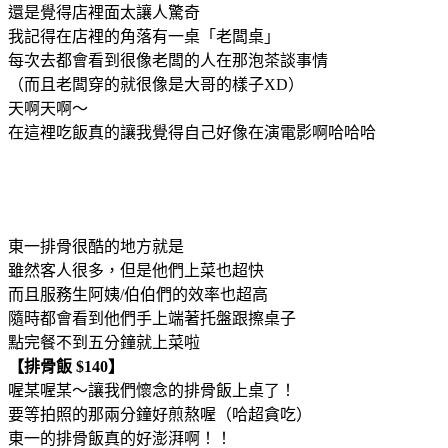
還是覺得店裡面太讓人驚奇
我記得在店裡的角落有一桌「老闆桌」
每次去都會看到很像老闆的人在那泡茶談事情
（而且老闆穿的就很像是大哥的樣子XD）
天啊天啊～
在這裡吃飯真的讓我覺得自己好像在演電影啊哈哈哈
東一排骨很酷的地方就是
雖然客人很多，但是他們上菜也超快
而且服務生阿姨/伯伯們的效率也超高
隨時都會看到他們手上端著托盤跟擦桌子
點完餐不到五分鐘就上菜啦
【排骨飯 $140】
喔某喔某～讓我們懷念的排骨飯上桌了！
要等拍照的那兩分鐘好煎熬喔（哈超貪吃）
東一的排骨飯真的好澎湃啊！！