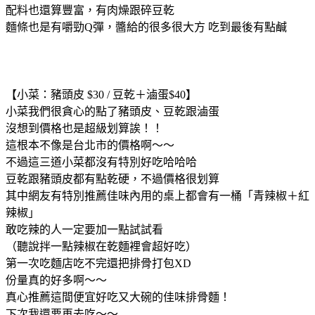
配料也還算豐富，有肉燥跟碎豆乾
麵條也是有嚼勁Q彈，醬給的很多很大方 吃到最後有點鹹
【小菜：豬頭皮 $30 / 豆乾＋滷蛋$40】
小菜我們很貪心的點了豬頭皮、豆乾跟滷蛋
沒想到價格也是超級划算誒！！
這根本不像是台北市的價格啊～～
不過這三道小菜都沒有特別好吃哈哈哈
豆乾跟豬頭皮都有點乾硬，不過價格很划算
其中網友有特別推薦佳味內用的桌上都會有一桶「青辣椒＋紅
辣椒」
敢吃辣的人一定要加一點試試看
（聽說拌一點辣椒在乾麵裡會超好吃）
第一次吃麵店吃不完還把排骨打包XD
份量真的好多啊～～
真心推薦這間便宜好吃又大碗的佳味排骨麵！
下次我還要再去吃～～