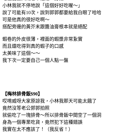
小林我就不停地說「這個好好吃喔～」
說了可能有10次，說到郭郭都要給我白眼了哈哈
可是他真的很好吃啊～
搭配旁邊的黃芥末跟醬油膏根本就是絕配
蝦卷的外皮很薄，裡面的蝦漿非常紥實
而且還吃得到真的蝦子的口感
太美味了這個～～
我下次一定要自己一個人點一盤
【梅林排骨飯$90】
哎唷威呀大家原諒我，小林我那天可能太餓了
竟然沒等老公郭郭拍照
就偷吃了一塊排骨～所以排骨飯中間空了一個洞
身為一個專業吃貨，竟然犯下這種錯誤
我實在太不應該了！（我反省！）