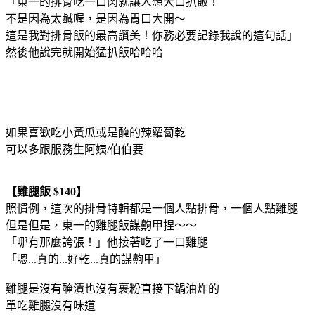
「東一的排骨吃一口肉就讓人想大口扒飯！
不是因為太鹹喔，是因為胃口大開～
這是我對排骨飯的最高讚美！你務必要記錄我說的這句話」
然後他說完就開始猛扒飯哈哈哈
如果喜歡吃小黃瓜或是醃的辣蘿蔔乾
可以多跟服務生阿姨/伯伯要
【雞腿飯 $140】
照慣例，這次的排骨特輯都是一個人點排骨，一個人點雞腿
但是但是，東一的雞腿飯謀齁甲捏～～
「哪有那麼誇張！」他接著吃了一口雞腿
「嗯...真的...好乾...真的謀齁甲」
雞腿是沒有醃漬也沒有裹粉直接下鍋油炸的
單吃雞腿沒有味道