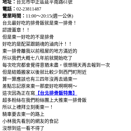
地址：
台北市中正區延平南路61號
電話：
02-23811487
營業時間：
11:00～20:15(週一公休)
台北最好吃的排骨飯就是東一排骨！
認證蓋章！！
但是東一好吃的不是排骨
好吃的是配菜跟銷魂的滷肉汁！！
東一排骨離我以前租屋的地方滿近的
所以我們大概七八年前就開始吃了
每次吃完都會覺得意猶未盡，很想隔天再去報到一次
但是結婚搬家以後就比較少到西門町附近
算一算應該也有三四年沒再去過東一
差點忘記原來東一那麼好吃啊啊啊～
這次因為正在寫
【台北排骨飯特集】
超多粉絲在我們粉絲團上大推東一排骨飯
所以上禮拜立刻衝東一！
騎車要去東一的路上
小林我先看別的網友的食記
沒想到這一看不得了