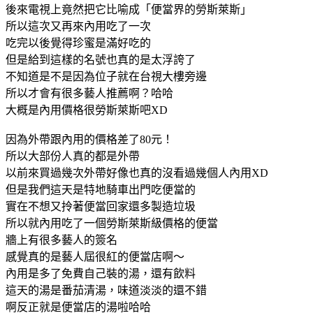
後來電視上竟然把它比喻成「便當界的勞斯萊斯」
所以這次又再來內用吃了一次
吃完以後覺得珍蜜是滿好吃的
但是給到這樣的名號也真的是太浮誇了
不知道是不是因為位子就在台視大樓旁邊
所以才會有很多藝人推薦啊？哈哈
大概是內用價格很勞斯萊斯吧XD
因為外帶跟內用的價格差了80元！
所以大部份人真的都是外帶
以前來買過幾次外帶好像也真的沒看過幾個人內用XD
但是我們這天是特地騎車出門吃便當的
實在不想又拎著便當回家還多製造垃圾
所以就內用吃了一個勞斯萊斯級價格的便當
牆上有很多藝人的簽名
感覺真的是藝人屆很紅的便當店啊～
內用是多了免費自己裝的湯，還有飲料
這天的湯是番茄清湯，味道淡淡的還不錯
啊反正就是便當店的湯啦哈哈