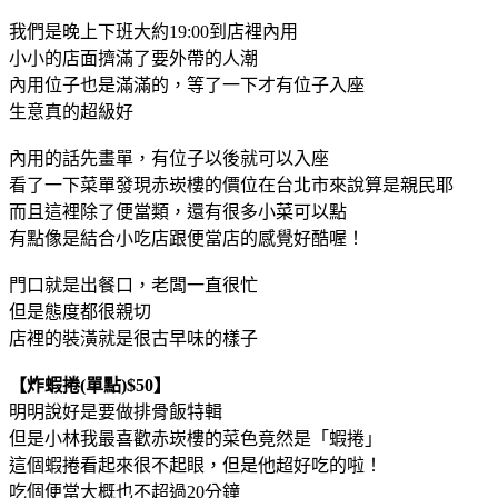
我們是晚上下班大約19:00到店裡內用
小小的店面擠滿了要外帶的人潮
內用位子也是滿滿的，等了一下才有位子入座
生意真的超級好
內用的話先畫單，有位子以後就可以入座
看了一下菜單發現赤崁樓的價位在台北市來說算是親民耶
而且這裡除了便當類，還有很多小菜可以點
有點像是結合小吃店跟便當店的感覺好酷喔！
門口就是出餐口，老闆一直很忙
但是態度都很親切
店裡的裝潢就是很古早味的樣子
【炸蝦捲(單點)$50】
明明說好是要做排骨飯特輯
但是小林我最喜歡赤崁樓的菜色竟然是「蝦捲」
這個蝦捲看起來很不起眼，但是他超好吃的啦！
吃個便當大概也不超過20分鐘