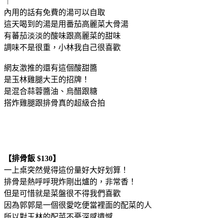
｜
內用的話有免費的湯可以自取
這天喝到的湯是用番茄高麗菜大骨湯
有蕃茄淡淡的酸味跟高麗菜的甜味
調味不是很重，小林我自己很喜歡
網友激推的還有這個酸甜醬
是玉林雞腿大王的招牌！
是混合蒜蓉醬油、烏醋跟糖
搭炸雞腿跟排骨真的超級合拍
【排骨飯 $130】
一上桌突然覺得這份量好大好划算！
排骨是熱呼呼現炸剛出爐的，非常香！
但是可惜就是菜盤很不得我們喜歡
因為郭郭是一個很愛吃便當裡面的配菜的人
所以對玉林的配菜不憂深感遺憾