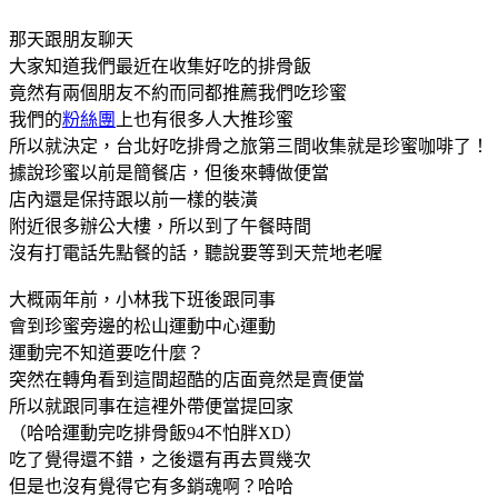
那天跟朋友聊天
大家知道我們最近在收集好吃的排骨飯
竟然有兩個朋友不約而同都推薦我們吃珍蜜
我們的
粉絲團
上也有很多人大推珍蜜
所以就決定，台北好吃排骨之旅第三間收集就是珍蜜咖啡了！
據說珍蜜以前是簡餐店，但後來轉做便當
店內還是保持跟以前一樣的裝潢
附近很多辦公大樓，所以到了午餐時間
沒有打電話先點餐的話，聽說要等到天荒地老喔
大概兩年前，小林我下班後跟同事
會到珍蜜旁邊的松山運動中心運動
運動完不知道要吃什麼？
突然在轉角看到這間超酷的店面竟然是賣便當
所以就跟同事在這裡外帶便當提回家
（哈哈運動完吃排骨飯94不怕胖XD）
吃了覺得還不錯，之後還有再去買幾次
但是也沒有覺得它有多銷魂啊？哈哈