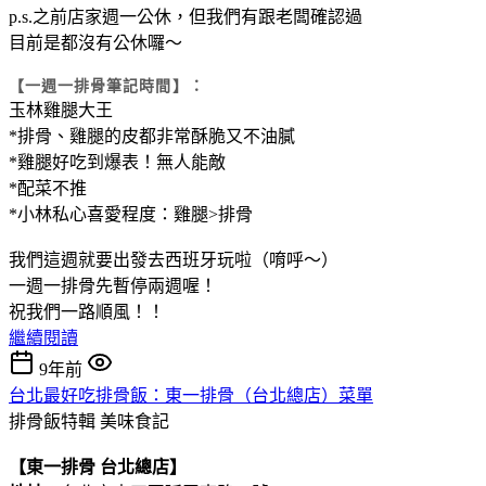
p.s.之前店家週一公休，但我們有跟老闆確認過
目前是都沒有公休囉～
【一週一排骨筆記時間】：
玉林雞腿大王
*排骨、雞腿的皮都非常酥脆又不油膩
*雞腿好吃到爆表！無人能敵
*配菜不推
*小林私心喜愛程度：雞腿>排骨
我們這週就要出發去西班牙玩啦（唷呼～）
一週一排骨先暫停兩週喔！
祝我們一路順風！！
繼續閱讀
9年前
台北最好吃排骨飯：東一排骨（台北總店）菜單
排骨飯特輯
美味食記
【東一排骨 台北總店】