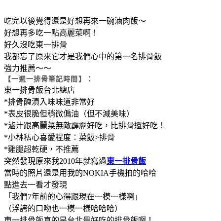
吃完以後覺得還是好想再來一碗滷肉飯～
好想再多吃一點高麗菜啊！
好久沒吃東一排骨
我都忘了原來它才是我們心中的第一名排骨飯
強力推薦～～
【一週一排骨筆記時間】：
東一排骨飯台北總店
*排骨醃漬入味味道非常好
*表皮很脆但稍微偏油（但不減美味）
*滷汁跟高麗菜無敵霹靂好吃，比排骨還好吃！
*小林私心喜愛程度：菜飯>排骨
*雞腿超乾硬，不推薦
突然發現原來我2010年就寫過
東一排骨飯
當時的照片還是用我的NOKIA手機拍的哈哈
點進去一看才發現
「我們7年前的心得跟現在一模一樣啊」
（浮誇的口吻也一模一樣哈哈哈）
東一排骨飯真的是台北最好吃的排骨飯啊！