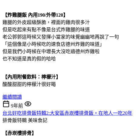
【炸雞腿飯 內用190/外帶120】
雞腿的外皮超級酥脆，裡面的雞肉很多汁
但是吃起來有點不像是台式炸雞腿的味道
老公郭郭這時候又發揮小當家的味覺幽幽地再說了一句
「這個像是小時候吃的速食店德州炸雞的味道」
但是我們小時候在中壢長大沒吃過德州炸雞啦
也不知道是真的假的哈哈
【內用附餐飲料：檸檬汁】
酸酸甜甜的檸檬汁很好喝
繼續閱讀
9年前
台北好吃排骨飯特輯2:大安區赤崁樓排骨飯。在地人一吃20年
排骨飯特輯
美味食記
【赤崁樓排骨】