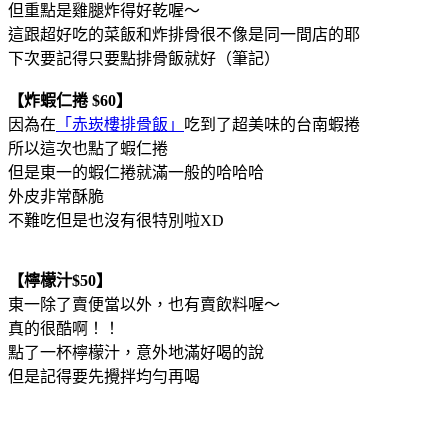
但重點是雞腿炸得好乾喔～
這跟超好吃的菜飯和炸排骨很不像是同一間店的耶
下次要記得只要點排骨飯就好（筆記）
【炸蝦仁捲 $60】
因為在
「赤崁樓排骨飯」
吃到了超美味的台南蝦捲
所以這次也點了蝦仁捲
但是東一的蝦仁捲就滿一般的哈哈哈
外皮非常酥脆
不難吃但是也沒有很特別啦XD
【檸檬汁$50】
東一除了賣便當以外，也有賣飲料喔～
真的很酷啊！！
點了一杯檸檬汁，意外地滿好喝的說
但是記得要先攪拌均勻再喝