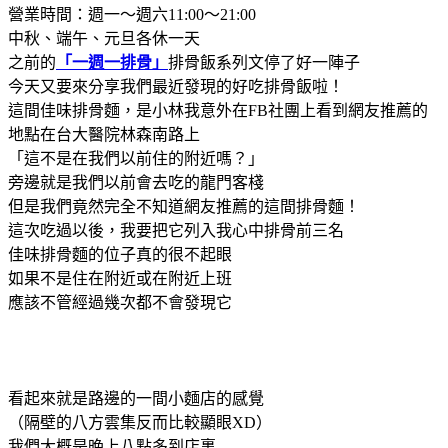
營業時間：週一～週六11:00～21:00
中秋、端午、元旦各休一天
之前的
「一週一排骨」
排骨飯系列文停了好一陣子
今天又要來分享我們最近發現的好吃排骨飯啦！
這間佳味排骨麵，是小林我意外在FB社團上看到網友推薦的
地點在台大醫院林森南路上
「這不是在我們以前住的附近嗎？」
旁邊就是我們以前會去吃的龍門客棧
但是我們竟然完全不知道網友推薦的這間排骨麵！
這次吃過以後，我要把它列入我心中排骨前三名
佳味排骨麵的位子真的很不起眼
如果不是住在附近或在附近上班
應該不管經過幾次都不會發現它
看起來就是路邊的一間小麵店的感覺
（隔壁的八方雲集反而比較顯眼XD）
我們大概是晚上八點多到店裏