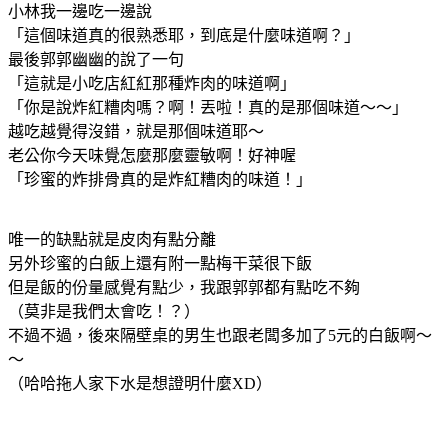
小林我一邊吃一邊說
「這個味道真的很熟悉耶，到底是什麼味道啊？」
最後郭郭幽幽的說了一句
「這就是小吃店紅紅那種炸肉的味道啊」
「你是說炸紅糟肉嗎？啊！丟啦！真的是那個味道～～」
越吃越覺得沒錯，就是那個味道耶～
老公你今天味覺怎麼那麼靈敏啊！好神喔
「珍蜜的炸排骨真的是炸紅糟肉的味道！」
唯一的缺點就是皮肉有點分離
另外珍蜜的白飯上還有附一點梅干菜很下飯
但是飯的份量感覺有點少，我跟郭郭都有點吃不夠
（莫非是我們太會吃！？）
不過不過，後來隔壁桌的男生也跟老闆多加了5元的白飯啊～
～
（哈哈拖人家下水是想證明什麼XD）