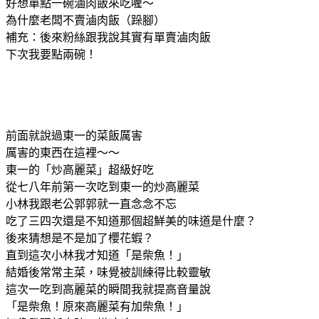
好想單點一碗滷肉飯來吃喔～
為什麼老闆不賣滷肉飯（跺腳）
補充：後來粉絲跟我說其實有單賣滷肉飯
下次我要點兩碗！
前面就說過東一的菜飯厲害
厲害的東西在這裡～～
東一的「炒高麗菜」超級好吃
從七八年前第一次吃到東一的炒高麗菜
小林我跟老公郭郭就一直念念不忘
吃了三四次還是不知道那個超鮮美的味道是什麼？
後來猜想是不是加了櫻花蝦？
直到這次小林我才知道「是柴魚！」
結婚後常常主菜，味覺被訓練得比較靈敏
這次一吃到高麗菜的瞬間我就提高音量說
「是柴魚！原來高麗菜有加柴魚！」