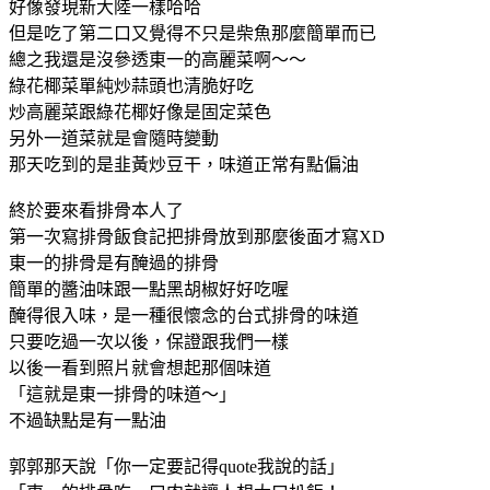
好像發現新大陸一樣哈哈
但是吃了第二口又覺得不只是柴魚那麼簡單而已
總之我還是沒參透東一的高麗菜啊～～
綠花椰菜單純炒蒜頭也清脆好吃
炒高麗菜跟綠花椰好像是固定菜色
另外一道菜就是會隨時變動
那天吃到的是韭黃炒豆干，味道正常有點偏油
終於要來看排骨本人了
第一次寫排骨飯食記把排骨放到那麼後面才寫XD
東一的排骨是有醃過的排骨
簡單的醬油味跟一點黑胡椒好好吃喔
醃得很入味，是一種很懷念的台式排骨的味道
只要吃過一次以後，保證跟我們一樣
以後一看到照片就會想起那個味道
「這就是東一排骨的味道～」
不過缺點是有一點油
郭郭那天說「你一定要記得quote我說的話」