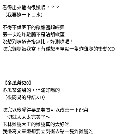
看得出來雞肉很嫩嗎？？？
（我要擦一下口水）
不得不說底下的酸甜醬超經典
第一次吃炸雞腿不是沾胡椒鹽
沒想到味道奇搭無比，好涮嘴喔！
吃完雞腿飯我當下有種想再單點一隻炸雞腿的衝動XD
【冬瓜茶$20】
冬瓜茶滿甜的，但滿好喝的
（很簡易的評語XD）
吃完以後覺得要是老闆可以改善一下配菜
一切就太太太完美了～
玉林雞腿大王的雞腿真的太好吃
我邊寫文章邊想要立刻衝去點一隻炸雞腿吃