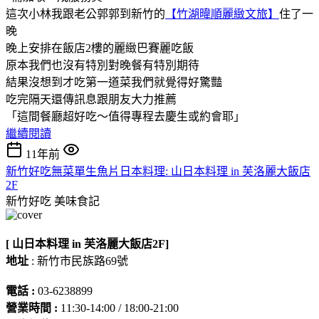
這次小林我跟老公郭郭到新竹的
【竹湖暐順麗緻文旅】
住了一
晚
晚上安排在飯店2樓的麗緻巴賽麗吃飯
原本我們也沒有特別對晚餐有特別期待
結果沒想到才吃第一道菜我們就覺得好驚豔
吃完隔天還傳訊息跟朋友大力推薦
「這間餐廳超好吃～值得專程去慶生或約會耶」
繼續閱讀
11年前
新竹好吃無菜單生魚片日本料理: 山日本料理 in 芙洛麗大飯店
2F
新竹好吃
美味食記
[ 山日本料理 in 芙洛麗大飯店2F]
地址
: 新竹市民族路69號
電話 :
03-6238899
營業時間 :
11:30-14:00 / 18:00-21:00