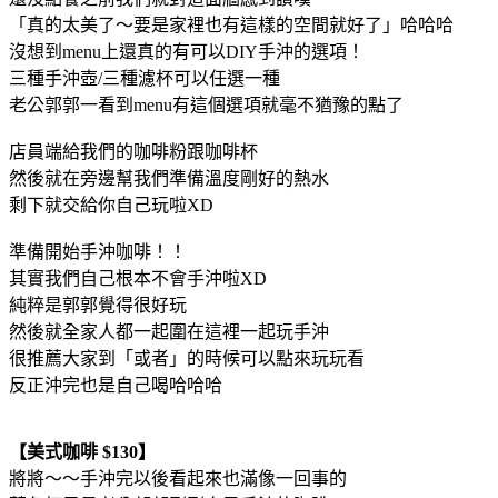
「真的太美了～要是家裡也有這樣的空間就好了」哈哈哈
沒想到menu上還真的有可以DIY手沖的選項！
三種手沖壺/三種濾杯可以任選一種
老公郭郭一看到menu有這個選項就毫不猶豫的點了
店員端給我們的咖啡粉跟咖啡杯
然後就在旁邊幫我們準備溫度剛好的熱水
剩下就交給你自己玩啦XD
準備開始手沖咖啡！！
其實我們自己根本不會手沖啦XD
純粹是郭郭覺得很好玩
然後就全家人都一起圍在這裡一起玩手沖
很推薦大家到「或者」的時候可以點來玩玩看
反正沖完也是自己喝哈哈哈
【美式咖啡 $130】
將將～～手沖完以後看起來也滿像一回事的