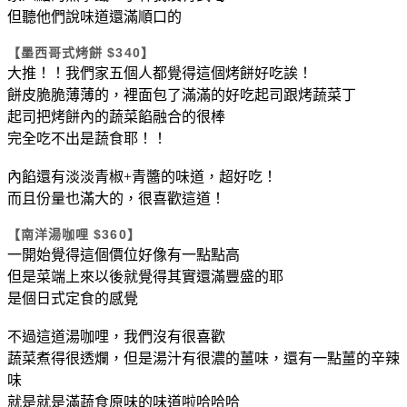
但聽他們說味道還滿順口的
【墨西哥式烤餅 $340】
大推！！我們家五個人都覺得這個烤餅好吃誒！
餅皮脆脆薄薄的，裡面包了滿滿的好吃起司跟烤蔬菜丁
起司把烤餅內的蔬菜餡融合的很棒
完全吃不出是蔬食耶！！
內餡還有淡淡青椒+青醬的味道，超好吃！
而且份量也滿大的，很喜歡這道！
【南洋湯咖哩 $360】
一開始覺得這個價位好像有一點點高
但是菜端上來以後就覺得其實還滿豐盛的耶
是個日式定食的感覺
不過這道湯咖哩，我們沒有很喜歡
蔬菜煮得很透爛，但是湯汁有很濃的薑味，還有一點薑的辛辣
味
就是就是滿蔬食原味的味道啦哈哈哈