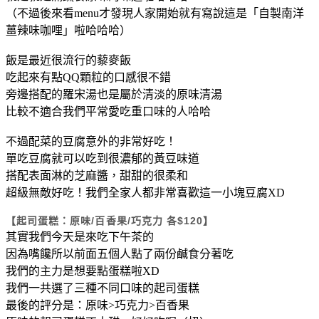
（不過後來看menu才發現人家開始就有寫說這是「自製南洋
薑辣味咖哩」啦哈哈哈）
飯是最近很流行的藜麥飯
吃起來有點QQ顆粒的口感很不錯
旁邊搭配的羅宋湯也是屬於清淡的原味清湯
比較不適合我們平常愛吃重口味的人哈哈
不過配菜的豆腐意外的非常好吃！
單吃豆腐就可以吃到很濃郁的黃豆味道
搭配表面淋的芝麻醬，甜甜的很柔和
超級無敵好吃！我們全家人都非常喜歡這一小塊豆腐XD
【起司蛋糕：原味/百香果/巧克力 各$120】
其實我們今天是來吃下午茶的
因為嘴饞所以前面五個人點了兩份鹹食分著吃
我們的主力是想要點蛋糕啦XD
我們一共選了三種不同口味的起司蛋糕
最後的評分是：原味>巧克力>百香果