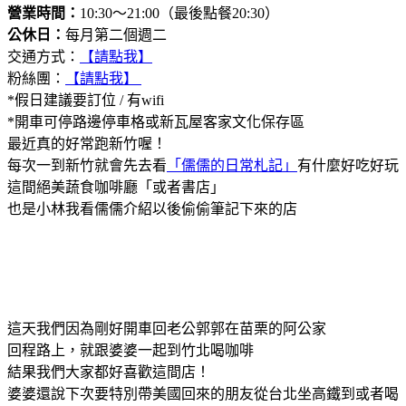
營業時間：
10:30～21:00（最後點餐20:30）
公休日：
每月第二個週二
交通方式：
【請點我】
粉絲團：
【請點我】
*假日建議要訂位 / 有wifi
*開車可停路邊停車格或新瓦屋客家文化保存區
最近真的好常跑新竹喔！
每次一到新竹就會先去看
「儒儒的日常札記」
有什麼好吃好玩
這間絕美蔬食咖啡廳「或者書店」
也是小林我看儒儒介紹以後偷偷筆記下來的店
這天我們因為剛好開車回老公郭郭在苗栗的阿公家
回程路上，就跟婆婆一起到竹北喝咖啡
結果我們大家都好喜歡這間店！
婆婆還說下次要特別帶美國回來的朋友從台北坐高鐵到或者喝