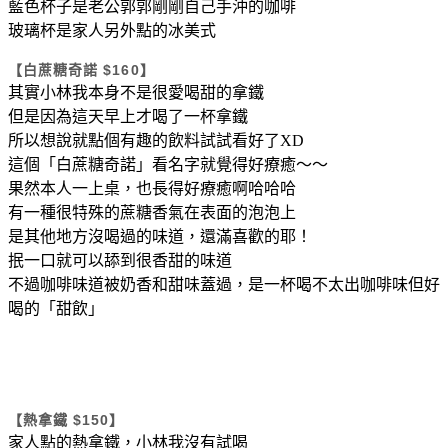
藍色杯子是老公郭郭剛剛自己手沖的咖啡
玻璃杯是家人另外點的冰美式
【白蔗糖奇諾 $160】
其實小林我本身不是很愛喝甜的拿鐵
但是因為這天早上才喝了一杯拿鐵
所以想說就點個有趣的飲料試試看好了XD
這個「白蔗糖奇諾」看名字就覺得好療癒～～
果然本人一上桌，也長得好療癒啊哈哈哈
有一種很特殊的蔗糖香氣在表面的泡泡上
是其他地方沒喝過的味道，還滿喜歡的耶！
抿一口就可以舔到很香甜的味道
不過咖啡味道被奶香和甜味蓋過，是一杯喝不太出咖啡味但好
喝的「甜飲」
【熱拿鐵 $150】
家人點的熱拿鐵，小林我沒有試喝