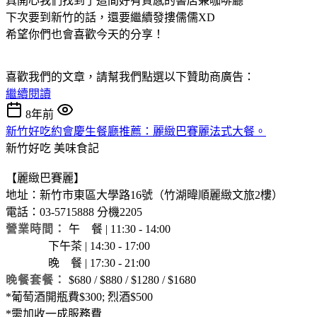
真開心我們找到了這間好有質感的書店兼咖啡廳
下次要到新竹的話，還要繼續發摟儒儒XD
希望你們也會喜歡今天的分享！
喜歡我們的文章，請幫我們點選以下贊助商廣告：
繼續閱讀
8年前
新竹好吃約會慶生餐廳推薦：麗緻巴賽麗法式大餐。
新竹好吃
美味食記
【麗緻巴賽麗】
地址：新竹市東區大學路16號（竹湖暐順麗緻文旅2樓）
電話：03-5715888 分機2205
營業時間：
午 餐 | 11:30 - 14:00
下午茶 | 14:30 - 17:00
晚 餐 | 17:30 - 21:00
晚餐套餐：
$680 / $880 / $1280 / $1680
*葡萄酒開瓶費$300; 烈酒$500
*需加收一成服務費