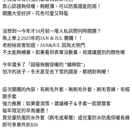
真心認證夠保暖、夠輕薄、可以防風還能防雨！
開團大受好評，花色可愛又時髦
沒想到～今年才10月就一堆人私訊問何時開團？
馬上奉上2025年的JAN & JUL 團購！！
老粉絲就會知道，JAN&JUL 因為太熱門
不太能夠補量，如果看到表單沒數量，就建議選別的顏色喔
今年還多了「超級無敵保暖的 "鋪棉款"」
怕冷的孩子，冬天甚至去下雪的國家，都絕對夠暖！
這次開團的內容，有刷毛外套、無刷毛外套、刷毛雪褲、毛帽
跟手套
強力推薦：如果要滑雪，建議褲子＆手套一起買整套
每年限定的早鳥優惠！
買兒童防風防水外套（刷毛或單層）或兒童防水防風保暖長褲
即可享單件折$50