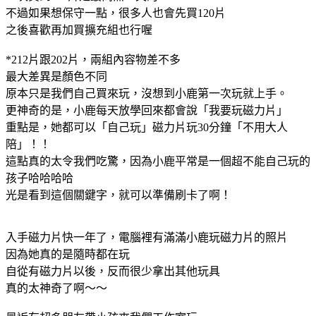
不過如果想保守一點，很多人也會先買120片
之後喜歡再加買擴充組也行喔
*212片跟202片，兩組內容物差不多
最大差異是顏色不同
原本只是我們自己買來玩，沒想到小鹿第一次玩就上手。
更神奇的是，小鹿每天放學回來都會說「我要玩磁力片」
重點是，她都可以「自己玩」磁力片玩30分鐘「不用大人
陪」！！
這點真的太令我們吃驚，因為小鹿平常是一個超不能自己玩的
孩子哈哈哈哈
光是看到這個關鍵字，就可以準備刷卡了啊！
入手磁力片快一年了，電腦裡有滿滿小鹿玩磁力片的照片
因為她真的是隨時都在玩
自從有磁力片以後，反而很少拿出其他玩具
真的太神奇了啊～～