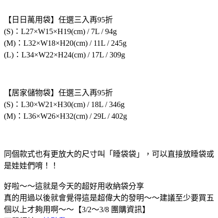
【日日萬用袋】任選三入再95折
(S)：L27×W15×H19(cm) / 7L / 94g
(M)：L32×W18×H20(cm) / 11L / 245g
(L)：L34×W22×H24(cm) / 17L / 309g
【居家儲物袋】任選三入再95折
(S)：L30×W21×H30(cm) / 18L / 346g
(M)：L36×W26×H32(cm) / 29L / 402g
同個款式也有更放大的尺寸叫「睡袋袋」，可以直接放睡袋或
是娃娃們唷！！
好啦～～這就是今天的超好用收納袋分享
真的用過以後就會覺得這是超偉大的發明～～建議至少要買五
個以上才夠用啊～～【3/2～3/8 團購資訊】