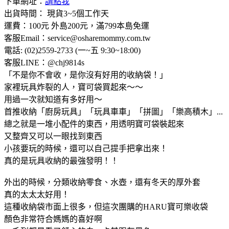
下單網址：
請點我
出貨時間： 現貨3~5個工作天
運費：100元 外島200元，滿799本島免運
客服Email：service@osharemommy.com.tw
電話: (02)2559-2733 (一~五 9:30~18:00)
客服LINE：@chj9814s
「不是你不會收，是你沒有好用的收納袋！」
家裡玩具炸裂的人，寶可袋買起來～～
用過一次就知道有多好用～
首推收納「廚房玩具」「玩具車車」「拼圖」「樂高積木」...
總之就是一堆小配件的東西，用透明寶可袋裝起來
又整齊又可以一眼找到東西
小孩要玩的時候，還可以自己提手把拿出來！
真的是玩具收納的最強發明！！
外出的時候，分類收納零食、水壺，還有冬天的厚外套
真的太太太好用！
這種收納袋市面上很多，但這次團購的HARU寶可樂收袋
顏色非常符合媽媽的喜好啊