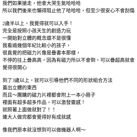
我們如果搶走，他會大哭生氣哈哈哈
所以我們後來也懶得阻止他了哈哈哈，但至少很安心不會刮傷
2歲半以上，我覺得就可以入手！
完全是按照小孩天生的創造力玩
一開始對立體的概念還不是很懂
我看過幾個年紀比較小的孩子，
很直覺的把磁力片像是疊書本那樣，
不停的往上疊高高，因為有磁力所以不會倒，可以疊超高就會
覺得很開心
到了3歲以上，就可以引導他們不同的形狀組合方法
蓋出立體的東西
而且～團購的磁力片裡都會附上一本小冊子
裡面有超多超多作品，可以激發靈感！
就照著上面做就對了！！
連大人做完都會覺得好有成就感
像我們原本就沒想到可以做機器人啊～