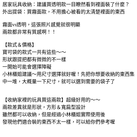
居家玩具收納：建議買透明款一目瞭然看到裡面裝了什麼？
外出提袋：買霧面款，不用擔心被看的太清楚裡面的東西
霧面vs透明，這張照片感覺就很明顯
兩款都非常有質感啊！！
【款式＆價格】
寶可袋的款式一共有這些～～
形狀跟提把都有微微的不一樣
一開始可能會選擇障礙
小林櫃姐建議～用尺寸選擇就好喔！先把你想要收納的東西集
中一堆，大概量一下尺寸，就可以選到需要的袋子了
【收納家裡的玩具買這兩款】超級好用的～～
兩款差異就是形狀，方形＆寬扁型設計
雖然都可以收納，但是經過小林櫃姐實際使用後
發現他們適合裝的東西不太一樣，可以給你們參考喔