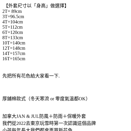
【外套尺寸以「身高」做選擇】
2T= 89cm
3T=96.5cm
4T=104cm
5T=112cm
6T=120cm
8T=133cm
10T=140cm
12T=148cm
14T=157cm
16T=165cm
先把所有花色給大家看一下.
厚鋪棉款式（冬天寒流 or 零度氣溫都OK）
加拿大JAN & JUL防風＋防雨＋保暖外套
我們從2022去東京玩雪時第一次認識這個品牌
小孩每年長大我們都會再買新花色