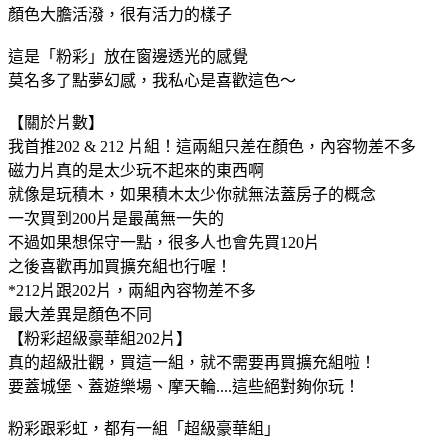
顏色大膽活潑，很有活力的樣子
這是「粉彩」放在窗邊透光的感覺
莫名多了點夢幻感，我私心是喜歡這色～
【關於片數】
我首推202 & 212 片組！這兩組只差在顏色，內容物差不多
磁力片真的是太少玩不起來的東西啊
就像是玩積木，如果積木太少你就無法蓋房子的概念
一次買到200片是最萬無一失的
不過如果想保守一點，很多人也會先買120片
之後喜歡再加買擴充組也行喔！
*212片跟202片，兩組內容物差不多
最大差異是顏色不同
【粉彩超級豪華組202片】
真的超級壯觀，買這一組，就不需要再買擴充組啦！
要蓋城堡、蓋遊樂場、摩天輪....這些絕對夠你玩！
粉彩跟彩虹，都有一組「超級豪華組」