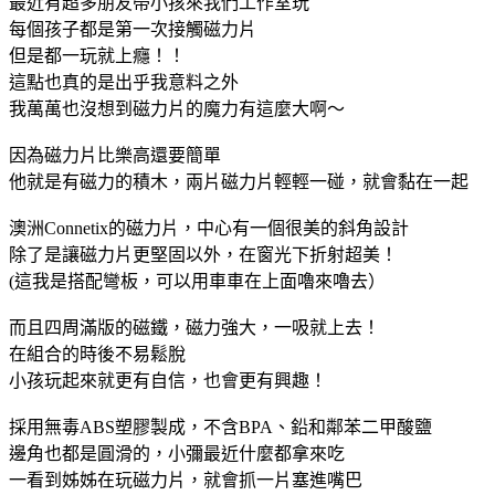
最近有超多朋友帶小孩來我們工作室玩
每個孩子都是第一次接觸磁力片
但是都一玩就上癮！！
這點也真的是出乎我意料之外
我萬萬也沒想到磁力片的魔力有這麼大啊～
因為磁力片比樂高還要簡單
他就是有磁力的積木，兩片磁力片輕輕一碰，就會黏在一起
澳洲Connetix的磁力片，中心有一個很美的斜角設計
除了是讓磁力片更堅固以外，在窗光下折射超美！
(這我是搭配彎板，可以用車車在上面嚕來嚕去）
而且四周滿版的磁鐵，磁力強大，一吸就上去！
在組合的時後不易鬆脫
小孩玩起來就更有自信，也會更有興趣！
採用無毒ABS塑膠製成，不含BPA、鉛和鄰苯二甲酸鹽
邊角也都是圓滑的，小彌最近什麼都拿來吃
一看到姊姊在玩磁力片，就會抓一片塞進嘴巴