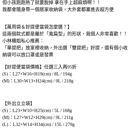
但小孩跑跑熱了就要脫掉 拿在手上超麻煩啊！！
我都會隨身帶一個居家收納袋，大外套都塞進去超方便
【萬用袋＆好提便當袋怎麼選？】
這兩個款式都是屬於「寬扁型」的形狀，我個人非常喜歡！！
小林櫃姐私心推薦：
「單提把」放家裡收納，外出選「雙提把」好提，還有個小收
納袋可以放口罩或是發票
【好提便當袋價格】任選三入再95折
(S)：L27×W16×H19(cm) / 8L / 194g
(M)：L30×W13×H24(cm) / 9L / 218g
【外出立立袋】
(S)：L23×W10×H25(cm) / 5L / 168g
(M)：L27×W12×H29(cm) / 9L / 211g
(L)：L32×W14×H34(cm) / 15L / 279g