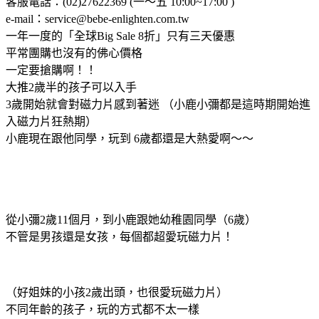
客服電話：(02)27622369 (一～五 10:00~17:00 )
e-mail：service@bebe-enlighten.com.tw
一年一度的「全球Big Sale 8折」只有三天優惠
平常團購也沒有的佛心價格
一定要搶購啊！！
大推2歲半的孩子可以入手
3歲開始就會對磁力片感到著迷 （小鹿小彌都是這時期開始進
入磁力片狂熱期）
小鹿現在跟他同學，玩到 6歲都還是大熱愛啊～～
從小彌2歲11個月，到小鹿跟她幼稚園同學（6歲）
不管是男孩還是女孩，每個都超愛玩磁力片！
（好姐妹的小孩2歲出頭，也很愛玩磁力片）
不同年齡的孩子，玩的方式都不太一樣