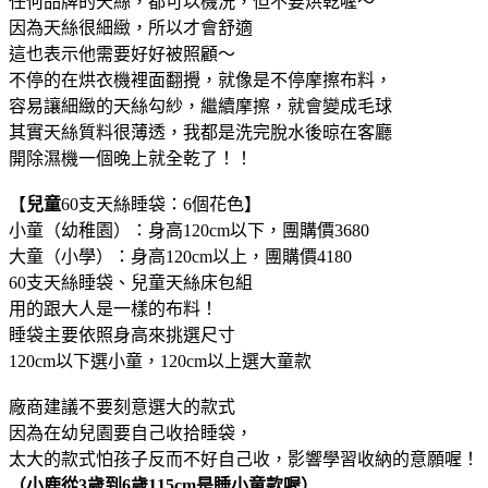
任何品牌的天絲，都可以機洗，但不要烘乾喔～
因為天絲很細緻，所以才會舒適
這也表示他需要好好被照顧～
不停的在烘衣機裡面翻攪，就像是不停摩擦布料，
容易讓細緻的天絲勾紗，繼續摩擦，就會變成毛球
其實天絲質料很薄透，我都是洗完脫水後晾在客廳
開除濕機一個晚上就全乾了！！
【
兒童
60支天絲睡袋：6個花色】
小童（幼稚園）：身高120cm以下，團購價3680
大童（小學）：身高120cm以上，團購價4180
60支天絲睡袋、兒童天絲床包組
用的跟大人是一樣的布料！
睡袋主要依照身高來挑選尺寸
120cm以下選小童，120cm以上選大童款
廠商建議不要刻意選大的款式
因為在幼兒園要自己收拾睡袋，
太大的款式怕孩子反而不好自己收，影響學習收納的意願喔！
（小鹿從3歲到6歲115cm是睡小童款喔）