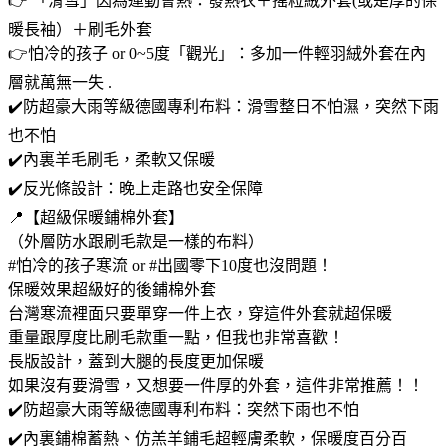
👉 「滑雪」因為運動會熱：發熱衣＋搖粒絨外套(或是厚的保
暖長袖）＋刷毛外套
👉怕冷的孩子 or 0~5度「觀光」：多加一件輕羽絨外套在內
層就萬無一失 .
✔️防超豪大雨等級德國專利布料：滑雪整日不怕濕，突然下雨
也不怕
✔️內裏羊毛刷毛，柔軟又保暖
✔️反光條設計：晚上走路也安全保障
📍【超級保暖鋪棉外套】
（外層防水跟刷毛款是一樣的布料）
#怕冷的孩子寒流 or #出國零下10度也沒問題！
保暖效果超級好的後鋪棉外套
台灣寒流裡面只要單穿一件上衣，穿這件外套就超保暖
重量跟厚度比刷毛款重一點，但我也非常喜歡！
長版設計，蓋到大腿的長度更加保暖
如果沒有要滑雪，又想要一件厚的外套，這件非常推薦！！
✔️防超豪大雨等級德國專利布料：突然下雨也不怕
✔️內裏鋪棉蓄熱、仿羔羊鋪毛超輕膚柔軟，保暖度百分百