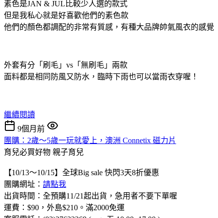
素色是JAN & JUL比較少人選的款式
但是我私心就是好喜歡他們的素色款
他們的顏色都調配的非常有質感，有種大品牌帥氣風衣的感覺
外套有分「刷毛」vs「無刷毛」兩款
面料都是相同防風又防水，臨時下雨也可以當雨衣穿喔！
繼續閱讀
9個月前
團購：2歲～5歲一玩就愛上，澳洲 Connetix 磁力片
育兒必買好物
親子育兒
【10/13～10/15】全球Big sale 快閃3天8折優惠
團購網址：
請點我
出貨時間：全預購11/21起出貨，急用者不要下單喔
運費：$90，外島$210。滿2000免運