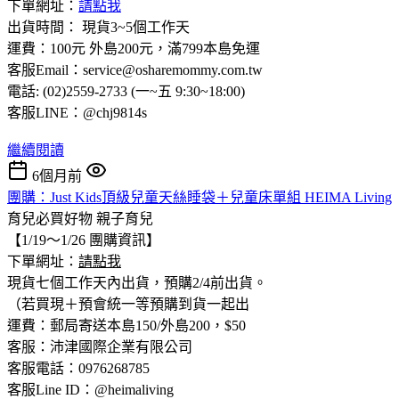
下單網址：
請點我
出貨時間： 現貨3~5個工作天
運費：100元 外島200元，滿799本島免運
客服Email：service@osharemommy.com.tw
電話: (02)2559-2733 (一~五 9:30~18:00)
客服LINE：@chj9814s
繼續閱讀
6個月前
團購：Just Kids頂級兒童天絲睡袋＋兒童床單組 HEIMA Living
育兒必買好物
親子育兒
【1/19～1/26 團購資訊】
下單網址：
請點我
現貨七個工作天內出貨，預購2/4前出貨。
（若買現＋預會統一等預購到貨一起出
運費：郵局寄送本島150/外島200，$50
客服：沛津國際企業有限公司
客服電話：0976268785
客服Line ID：@heimaliving