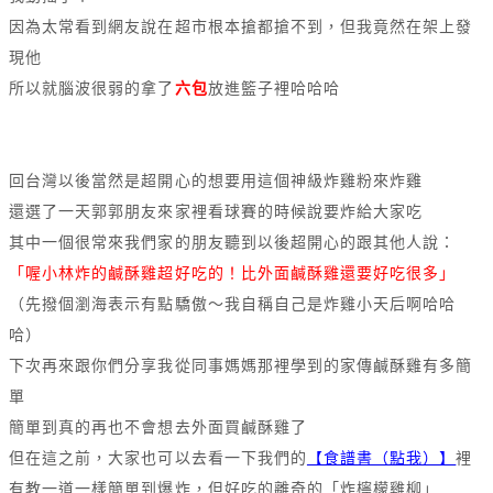
因為太常看到網友說在超市根本搶都搶不到，但我竟然在架上發
現他
所以就腦波很弱的拿了
六包
放進籃子裡哈哈哈
回台灣以後當然是超開心的想要用這個神級炸雞粉來炸雞
還選了一天郭郭朋友來家裡看球賽的時候說要炸給大家吃
其中一個很常來我們家的朋友聽到以後超開心的跟其他人說：
「喔小林炸的鹹酥雞超好吃的！比外面鹹酥雞還要好吃很多」
（先撥個瀏海表示有點驕傲～我自稱自己是炸雞小天后啊哈哈
哈）
下次再來跟你們分享我從同事媽媽那裡學到的家傳鹹酥雞有多簡
單
簡單到真的再也不會想去外面買鹹酥雞了
但在這之前，大家也可以去看一下我們的
【食譜書（點我）】
裡
有教一道一樣簡單到爆炸，但好吃的離奇的「炸檸檬雞柳」