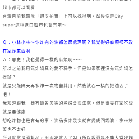
超市都可以看看
台灣目前我聽說「蝦皮拍賣」上可以找得到，然後像是City
super這種進口超市也會有唷～
Ｑ：小林小林～你炸完的油都怎麼處理啊？我覺得好麻煩都不敢
在家炸東西啊
Ａ：耶史！我也覺得一樣的麻煩啊～～
所以之前我用氣炸鍋真的愛不釋手。但是如果家裡沒有氣炸鍋怎
摸辦？
就是只能隔天再多炸一次物盡其用，然後就心一橫的把油丟了
吧！
我知道跟我一樣有節省美德的煮婦會很焦慮，但是畢竟在家吃飯
就是要健康
想吃炸物也是會有的事，油品多炸幾次就會變成回鍋油，拿來炒
菜也不太好
所以就當是消耗品，用兩次就丟了唄（所以說還是不能太常吃炸