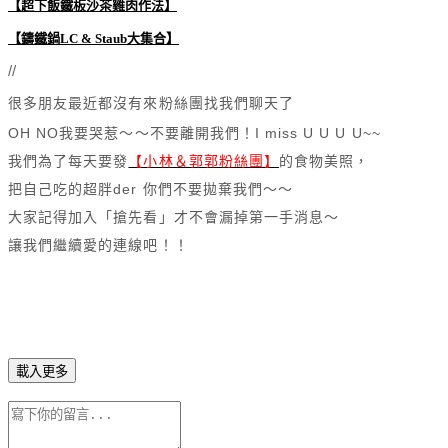
【超下飯鐵板沙茶雞肉作法
】
【鑄鐵鍋LC & Staub大集合】
//
很多朋友最近都沒有來粉絲團找我們聊天了
OH NO我要哭惹～～不要離開我們！I miss U U U U~~
我們為了每天要發
【小林＆郭郭粉絲團】
的食物美照，
把自己吃的超胖der 你們不要拋棄我們～～
大家記得加入「搶先看」才不會漏掉第一手消息～
讓我們繼續愛的連線吧！！
載入更多