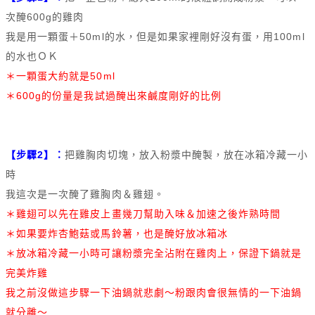
次醃600g的雞肉
我是用一顆蛋＋50ml的水，但是如果家裡剛好沒有蛋，用100ml
的水也ＯＫ
＊一顆蛋大約就是50ml
＊600g的份量是我試過醃出來鹹度剛好的比例
【步驟2】：
把雞胸肉切塊，放入粉漿中醃製，放在冰箱冷藏一小
時
我這次是一次醃了雞胸肉＆雞翅。
＊雞翅可以先在雞皮上畫幾刀幫助入味＆加速之後炸熟時間
＊如果要炸杏鮑菇或馬鈴薯，也是醃好放冰箱冰
＊放冰箱冷藏一小時可讓粉漿完全沾附在雞肉上，保證下鍋就是
完美炸雞
我之前沒做這步驟一下油鍋就悲劇～粉跟肉會很無情的一下油鍋
就分離～