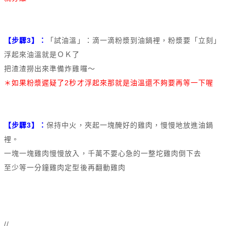
【步驟3】：
「試油溫」：滴一滴粉漿到油鍋裡，粉漿要「立刻」
浮起來油溫就是ＯＫ了
把渣渣撈出來準備炸雞囉～
＊如果粉漿遲疑了2秒才浮起來那就是油溫還不夠要再等一下喔
【步驟3】：
保持中火，夾起一塊醃好的雞肉，慢慢地放進油鍋
裡。
一塊一塊雞肉慢慢放入，千萬不要心急的一整坨雞肉倒下去
至少等一分鐘雞肉定型後再翻動雞肉
//