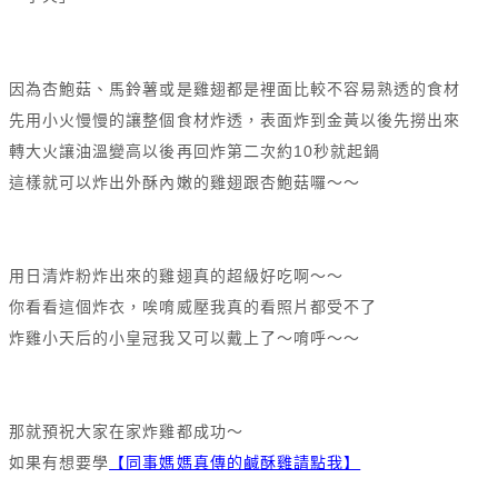
因為杏鮑菇、馬鈴薯或是雞翅都是裡面比較不容易熟透的食材
先用小火慢慢的讓整個食材炸透，表面炸到金黃以後先撈出來
轉大火讓油溫變高以後再回炸第二次約10秒就起鍋
這樣就可以炸出外酥內嫩的雞翅跟杏鮑菇囉～～
用日清炸粉炸出來的雞翅真的超級好吃啊～～
你看看這個炸衣，唉唷威壓我真的看照片都受不了
炸雞小天后的小皇冠我又可以戴上了～唷呼～～
那就預祝大家在家炸雞都成功～
如果有想要學
【同事媽媽真傳的鹹酥雞請點我】