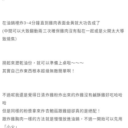
在油鍋裡炸3~4分鐘直到雞肉表面金黃就大功告成了
(中間可以大致翻動兩三次確保雞肉沒有黏在一起或是火開太大導
致燒焦）
撈起來瀝乾油份，就可以準備上桌啦～～～
其實自己炸東西根本超級無敵簡單啊！
不過呢我還是覺得日清炸雞粉炸出來的炸雞沒有鹹酥雞好吃哈哈
哈
但是同樣的粉漿拿來炸杏鮑菇跟雞翅卻真的是絕配！
跟炸雞胸肉一樣的方法就是慢慢放進油鍋，不過一開始可以先用
「小火」