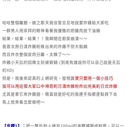
哈哈整個離題，總之那天我信誓旦旦地說要炸雞給大家吃
一群男人用崇拜的眼神看著我優雅的把雞肉放下油鍋
結果，結果，結果！！我瞬間在廚房崩潰～～
我首次用日清炸雞粉做出來的炸雞不但大黏鍋
而且炸衣整個皮肉分離，太糗了～～
炸雞小天后的招牌立刻被砸鍋 (到底有誰說你可以自己說是天后
的XD)
但是，我後來認真的上網研究，發現
其實只要用一個小技巧
就可以用這個大家口中神奇的日清炸雞粉炸出完美的日式炸雞
尤其是拿它來炸雞翅，簡直就是好吃的我連手指都差點吞下去
馬上就來看怎麼做吧～
【步驟1】：
把一整包粉＋總共100ml的液體調開成粉漿，可以一