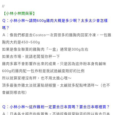
//
【小林小林問與答】
Ｑ：小林小林～請問600g雞肉大概是多少啊？太多太少會怎樣
嗎？
Ａ：像我們都是去Costco一次買很多的雞胸肉回家冷凍，一包雞
胸肉大約是450~500g
如果是像全聯賣的雞胸肉「一盒」通常是300g左右
如果去市場，就請老闆幫你秤一下
雞肉多寡不會影響炸出來的成果，只是因為這炸粉本身有鹹味
600g的雞肉配一包炸粉是我試過鹹度剛好的比例
所以就算家裡沒有秤，也不用太擔心嘿～
頂多最後炸雞太淡就灑點胡椒鹽，太鹹就多配點啤酒咩～（也不
會鹹到哪去啦）
Ｑ：小林小林～這炸雞粉一定要去日本買嗎？要去日本哪裡買？
Ａ：日本各大超市均有販售。不過好像挺常缺貨的所以有去日本