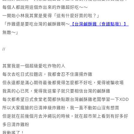
每個人都說用這個炸出來的炸雞超好吃～～
一開始小林我其實是覺得「這有什麼好買的啦？」
「炸雞還是要吃台灣的鹹酥雞啊～
【台灣鹹酥雞（食譜點我）】
無敵～」
//
其實我是一個超級愛吃炸物的人
每次去吃日式拉麵店，我都會忍不住唐揚炸雞
但永遠都是滿心期待最後都覺得怎麼都不好吃，覺得被騙收場
我真的心已死，覺得我這輩子就只要相信台灣的鹹酥雞
每次都希望日式食堂老闆都快點跟台灣鹹酥雞老闆學習一下XDD
所以大家瘋搶的日清神級炸雞粉，我一直不動如山沒有想買
但是就在前幾個月去沖繩玩的時候，就在超市架上看到有好多好
多日清炸雞粉
我動搖了！