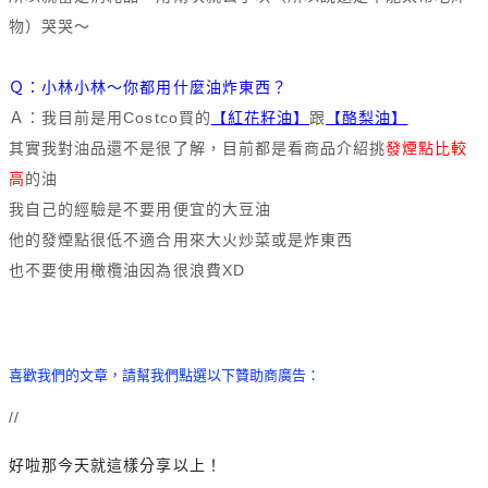
物）哭哭～
Ｑ：小林小林～你都用什麼油炸東西？
Ａ：我目前是用Costco買的
【紅花籽油】
跟
【酪梨油】
其實我對油品還不是很了解，目前
都是看商品介紹挑
發煙點比較
高
的油
我自己的經驗是不要用便宜的大豆油
他的發煙點很低不適合用來大火炒菜或是炸東西
也不要使用橄欖油因為很浪費XD
喜歡我們的文章，請幫我們點選以下贊助商廣告：
//
好啦那今天就這樣分享以上！