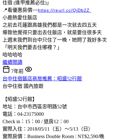
住宿 (逢甲推薦必住)」
📍看優惠房價>>
https://reurl.cc/QjDb2Z
小鹿熱愛住飯店
之前去花蓮跟高雄我們都是一次就去四五天
導致他覺得只要出去住飯店，就是要住很多天
上週末我們到台中只住了一晚，她問了我好多次
「明天我們要去住哪裡？」
哈哈哈哈
繼續閱讀
7年前
台中住宿飯店商旅推薦：昭盛52行館
台中住宿
國內旅遊
【昭盛52行館】
地址：台中市西區忠明路52號
電話：04-23175000
Check in：15：00 / 退房12：00
實際入住：2018/05/11（五）～5/13（日）
實際房價：Business Double Room : NT$2,590/晚