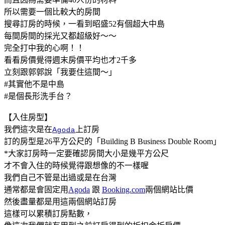
所以需要一個比較大的房間
搜尋訂房的時候，一看到昭盛52有個超大中島
每間房間的採光又都超級好～～
完全打中我的心啊！！
看看房價覺得週末房價平均也才2千多
立刻跟郭郭說「我要住這間～」
#其實他不是中島
#是個長形洗手台？
【入住房型】
我們這次是在
上訂房
Agoda
訂的房型是26平方公尺的「Building B Business Double Room」
*大家訂房時一定要確認房間大小是幾平方公尺
才不會入住的時候覺得跟想像的不一樣喔
我們自己不管是出過或是在台灣
通常都是會固定用
Agoda
跟
Booking.com
兩個網站比價
然後盡量都是用這兩個網站訂房
這樣可以累積訂房點數，