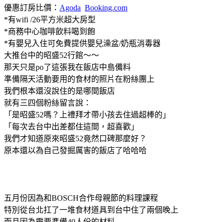
優惠訂房比價：
Agoda
Booking.com
*有wifi /26平方米超大房型
*商務中心咖啡飲料喝到飽
*有嬰兒入住可免費提供嬰兒澡盆/奶瓶消毒器
大推台中的昭盛52行館～～
那天只是po了這張我在飯店中島備料
準備隔天活動要用的食材的照片在粉絲團上
我們根本還沒說住的是哪間飯店
就有三四個粉絲留言說：
「是昭盛52嗎？上禮拜才帶小孩去住過超棒的」
「每次去台中出差都住這間，超喜歡」
我們才知道原來昭盛52竟然口碑那麼好？
原本還以為自己發掘厲害的飯店了哈哈哈
五月份因為和BOSCH合作母親節的料理課程
特別從台北扛了一堆食材道具到台中住了兩個晚上
而且因為需要準備40人份的材料