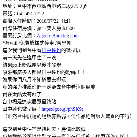
地址：台中市西屯區西屯路二段275-2號
電話：04 2451 7722
實際入住時間：2018/07/22（日）
實際住宿房價：豪華雙人房 $3500
優惠訂房比價：
Agoda
Booking.com
*有wifi /免費機械式停車 /含早餐
這次我們到台中看
田中達也
的微型展
前一天先在逢甲住了一晚
結果po上粉絲團以後才發現
原來那麼多人都是田中達也的粉絲！！
如果你們八月不知道要去哪玩
真的強力推薦你們一定要去台中看這個展覽
實在太酷太有趣了！！
台中場是這次展覽最終站
田中達也微型展：
https://goo.gl/phSK9t
（雖然台中展場的場地有點弱，但作品絕對讓人驚喜的不行）
這次到台中住宿是禮拜天，房價比較低
小林我終於可以住到之前一直放在口袋的「逢甲商旅」啦！