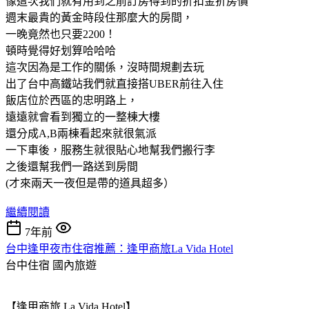
像這次我們就有用到之前訂房得到的折扣金折房價
週末最貴的黃金時段住那麼大的房間，
一晚竟然也只要2200！
頓時覺得好划算哈哈哈
這次因為是工作的關係，沒時間規劃去玩
出了台中高鐵站我們就直接搭UBER前往入住
飯店位於西區的忠明路上，
遠遠就會看到獨立的一整棟大樓
還分成A,B兩棟看起來就很氣派
一下車後，服務生就很貼心地幫我們搬行李
之後還幫我們一路送到房間
(才來兩天一夜但是帶的道具超多）
繼續閱讀
7年前
台中逢甲夜市住宿推薦：逢甲商旅La Vida Hotel
台中住宿
國內旅遊
【逢甲商旅 La Vida Hotel】