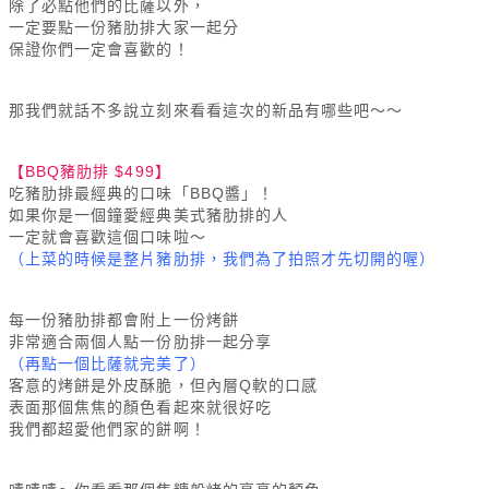
除了必點他們的比薩以外，
一定要點一份豬肋排大家一起分
保證你們一定會喜歡的！
那我們就話不多說立刻來看看這次的新品有哪些吧～～
【BBQ豬肋排 $499】
吃豬肋排最經典的口味「BBQ醬」！
如果你是一個鐘愛經典美式豬肋排的人
一定就會喜歡這個口味啦～
（上菜的時候是整片豬肋排，我們為了拍照才先切開的喔）
每一份豬肋排都會附上一份烤餅
非常適合兩個人點一份肋排一起分享
（再點一個比薩就完美了）
客意的烤餅是外皮酥脆，但內層Q軟的口感
表面那個焦焦的顏色看起來就很好吃
我們都超愛他們家的餅啊！