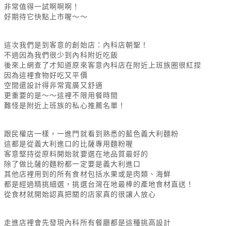
非常值得一試啊啊啊！
好期待它快點上市喔～～
這次我們是到客意的創始店：內科店朝聖！
不過因為我們很少到內科附近吃飯
後來上網查了才知道原來客意內科店在附近上班族圈很紅捏
因為這裡食物好吃又平價
空間還設計得非常寬廣又舒適
更重要的是～～這裡不限用餐時間
難怪是附近上班族的私心推薦名單！
跟民權店一樣，一進門就看到熟悉的藍色義大利麵粉
這都是從義大利進口的比薩專用麵粉喔
客意堅持從原料開始就要選在地品質最好的
除了做比薩的麵粉都一定要是義大利進口
其他店裡用到的所有食材包括水果或是肉類、海鮮
都是經過精挑細選，挑選台灣在地最棒的產地食材直送！
從食材就開始認真把關的店家真的很讓人放心
走進店裡會先發現內科所有餐廳都是這種挑高設計