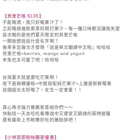
【貝里芒格 $135】
不能喝酒，我只好喝果汁了！
之前喝過幾款客意的現打果汁，每一種口味都沒讓我失望
這次喝的是他們夏天限定的貝里芒格
一開始想說這什麼名字啊？
後來多念幾次才發現「這是英文翻譯中文啦」哈哈哈
貝里芒格=berries, mango and yogurt
未免也太可愛了吧！哈哈哈
台灣夏天就是要吃芒果啊！
底下是無糖優格>中間搭配純芒果汁>上層是新鮮莓果
這個組合太好喝了，女生一定會愛！！
真心再次強力推薦客意給你們～～
快點找一天去吃吃看傳說中又便宜又銷魂的窯烤披薩
還有最新上市軟嫩好吃的豬肋排吧！
【小林郭郭粉絲獨家優惠】