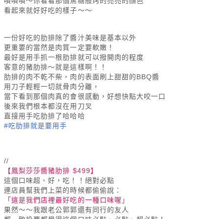
嘖嘖嘖～你看看那個焦糖般烤的亮亮的顏色
看起來就好好吃的樣子～～
一份好吃的肋排除了醬汁美味是基本以外
更重要的當然是肉質一定要軟嫩！
最好是用手抓一根肋排就可以撥開肉的程度
客意的豬肋排～就是這樣啊！！
肋排的肉不乾不柴，肉的表面刷上甜甜的BBQ醬
用刀子輕輕一切就骨肉分離，
當下看到那個肉真的會很感動，好想快點大咬一口
後來我們根本都沒在用刀叉
直接用手吃肋排了哈哈哈
#吃肋排就是要用手
//
【鳳梨莎莎醬豬肋排 $499】
這個口味超、好，吃！！絕對必點
連店員幫我們上菜的時候都偷偷說：
「這是我們店裡最好吃的一種口味喔」
果然～～我跟老公郭郭還有同行的友人