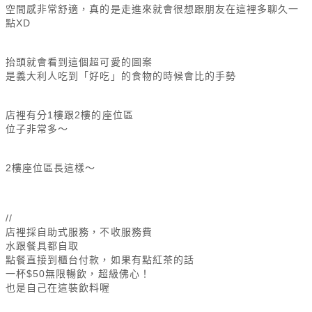
空間感非常舒適，
真的是走進來就會很想跟朋友在這裡多聊久一
點XD
抬頭就會看到這個超可愛的圖案
是義大利人吃到「好吃」的食物的時候會比的手勢
店裡有分1樓跟2樓的座位區
位子非常多～
2樓座位區長這樣～
//
店裡採自助式服務，不收服務費
水跟餐具都自取
點餐直接到櫃台付款，如果有點紅茶的話
一杯$50無限暢飲，超級佛心！
也是自己在這裝飲料喔