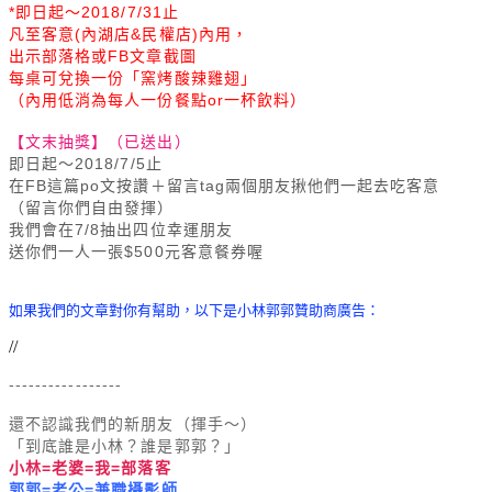
*即日起～2018/7/31止
凡至客意(內湖店&民權店)內用，
出示部落格或FB文章截圖
每桌可兌換一份「窯烤酸辣雞翅」
（內用低消為每人一份餐點or一杯飲料）
【文末抽獎】（已送出）
即日起～2018/7/5止
在FB這篇po文按讚＋留言tag兩個朋友揪他們一起去吃客意
（留言你們自由發揮）
我們會在7/8抽出四位幸運朋友
送你們一人一張$500元客意餐券喔
如果我們的文章對你有幫助
，以下是小林郭郭贊助商廣告：
//
-----------------
還不認識我們的新朋友（揮手～）
「到底誰是小林？誰是郭郭？」
小林=老婆=我=部落客
郭郭=老公=兼職攝影師