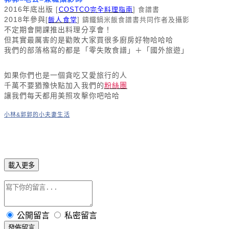
2016年底出版
[
COSTCO完全料理指南
] 食譜書
飯人食堂
] 鑄鐵鍋米飯食譜書共同作者及攝影
2018年參與
[
不定期會開課推出料理分享會！
但其實最厲害的是勸敗大家買很多廚房好物哈哈哈
我們的部落格寫的都是
「零失敗食譜」＋「國外旅遊」
如果你們也是一個貪吃又愛旅行的人
千萬不要猶豫快點加入我們的
粉絲團
讓我們每天都用美照攻擊你吧哈哈
小林&郭郭的小夫妻生活
載入更多
公開留言
私密留言
發佈留言