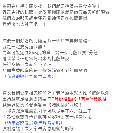
參觀完店裡空間以後，我們就要準備來看食物啦！
客意店裡的比薩，從做麵糰開始就是師傅每天新鮮現做
我們去的那天超幸運看到師傅正在披薩麵團
看起來也太帥了吧！！
然後一個好吃的比薩還有一個超重要的關鍵～
就是一定要有這個窯！
高溫可設定到355度的窯，烤一個比薩只要2分鐘！
喔某某某～用它烤出來的比薩餅皮
保證吃過一次就忘不了～
那個焦香味真的是一般烤箱做不到的啊啊啊
（我真的邊打字邊吞口水）
這次我們要來搶先吃的除了我們原本就大推的披薩以外
重頭戲就是客意即將要在
7月份推出的「有意's豬肋排」
試過以後真的覺得客意的豬肋排好好吃！
郭郭還跟經理盧說可不可以提早在六月就上市
因為他很想外帶豬肋排回家跟朋友一起看世足
（結果當然是沒辦法啊哈哈哈）
強烈建議下次大家去客意用餐的時候