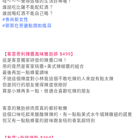
哇～～～覺得這樣的生活好棒喔！
誰說吃比薩不能配紅酒？
誰說喝紅酒不能自己喝？
#食尚新女性
#郭郭在旁邊點頭如搗蒜
【客意奇利辣醬風味豬肋排 $499】
這是客意獨家研發的辣醬口味！
用的竟然是客家桔醬+美式辣椒醬的組合
最後再加一點蜂蜜調味
不過這個辣度對小林我這個不敢吃辣的人來說有點太辣
但是同行的朋友覺得辣度很剛好
算是小辣再多一點，很適合喜歡吃辣的朋友
客意的豬肋排肉質真的都好軟嫩
這個口味吃起來酸酸辣辣的，有一點點美式水牛城辣雞翅的感覺
但又有一點點蜂蜜的甜味跟金桔的香氣超特別
【有意's肋排拼盤 $369】