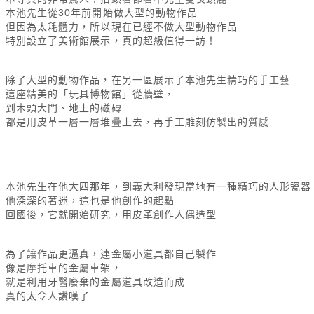
本池先生從30年前開始做大型的動物作品
但因為太耗體力，所以現在已經不做大型動物作品
特別設立了美術館展示，真的超級值得一訪！
除了大型的動物作品，在另一區展示了本池先生精巧的手工藝
這座精美的「玩具博物館」從牆壁，
到木頭大門、地上的磁磚...
都是用皮革一層一層堆疊上去，再手工雕刻仿製出的質感
本池先生在他大四那年，到義大利發現當地有一種精巧的人形瓷器
他深深的著迷，這也是他創作的起點
回國後，它就開始研究，用皮革創作人偶造型
為了讓作品更逼真，連金屬小道具都自己製作
像是摩托車的金屬車架，
就是利用牙醫廢棄的金屬道具改造而成
真的太令人讚嘆了