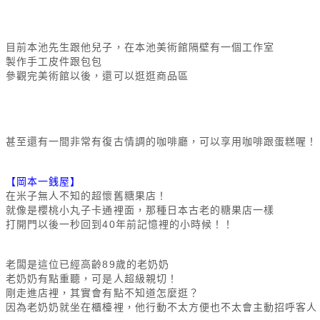
目前本池先生跟他兒子，在本池美術館隔壁有一個工作室
製作手工皮件跟包包
參觀完美術館以後，還可以逛逛商品區
甚至還有一間非常有復古情調的咖啡廳，可以享用咖啡跟蛋糕喔！
【岡本一銭屋】
在米子無人不知的超懷舊糖果店！
就像是櫻桃小丸子卡通裡面，那種日本古老的糖果店一樣
打開門以後一秒回到40年前記憶裡的小時候！！
老闆是這位已經高齡89歲的老奶奶
老奶奶有點重聽，可是人超級親切！
剛走進店裡，其實會有點不知道怎麼逛？
因為老奶奶就坐在櫃檯裡，他行動不太方便也不太會主動招呼客人