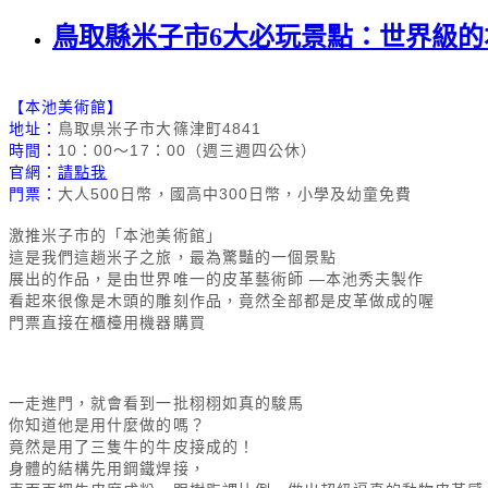
鳥取縣米子市6大必玩景點：世界級
【本池美術館】
地址：
鳥取県米子市大篠津町4841
時間：
10：00～17：00（週三週四公休）
官網：
請點我
門票：
大人500日幣，國高中300日幣，小學及幼童免費
激推米子市的「本池美術館」
這是我們這趟米子之旅，最為驚豔的一個景點
展出的作品，是由世界唯一的皮革藝術師 —本池秀夫製作
看起來很像是木頭的雕刻作品，竟然全部都是皮革做成的喔
門票直接在櫃檯用機器購買
一走進門，就會看到一批栩栩如真的駿馬
你知道他是用什麼做的嗎？
竟然是用了三隻牛的牛皮接成的！
身體的結構先用鋼鐵焊接，