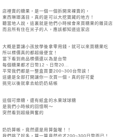
店裡賣的糖果，是一個一個拆開來裸賣的，
東西琳瑯滿目，真的是可以大挖寶藏的地方！
聽當地人說，這裏就是他們小時候會來買糖果的雜貨店
而且所有住在米子的人，應該都知道這家店
大概是要讓小孩放學後拿零用錢，就可以來買糖果吃
所以標價真的都超級便宜！
當下看到商品標價還以為是台幣
每個糖果都才日幣12、日幣20...
平常我們都是一整盒買要200~300台幣誒！
這邊是全部打開讓你一次買一個，真的好可愛
挑完以後就拿去給奶奶結帳
這個可樂糖，還有紙盒的水果球球糖
是我們小時候的回憶啊～
突然看到超級興奮的
奶奶算帳，竟然還是用算盤喔！！
我們挑了好多，算一算竟然也才200~300日幣而已！