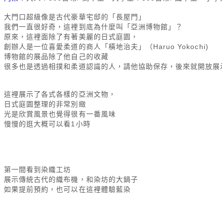
大門口超級像是古代豪華宅邸的「長屋門」
我們一直很好奇，這裡到底為什麼叫「亞洲博物館」？
原來，這裡面除了有著美麗的日式庭園，
創辦人是一位喜愛柔道的商人「橫地治夫」（Haruo Yokochi)
博物館的展品除了他自己的收藏
很多也是透過相撲和柔道認識的人，請他協助保存，後來就開放
這裡展示了各式各樣的亞洲文物，
日式庭園整理的非常別緻
光是欣賞風景也覺得很有一番風味
慢慢的逛大概可以看1小時
第一間看到染織工坊
展示傳統古代的織布機，和染坊的大鍋子
如果提前預約，也可以在這裡體驗藍染