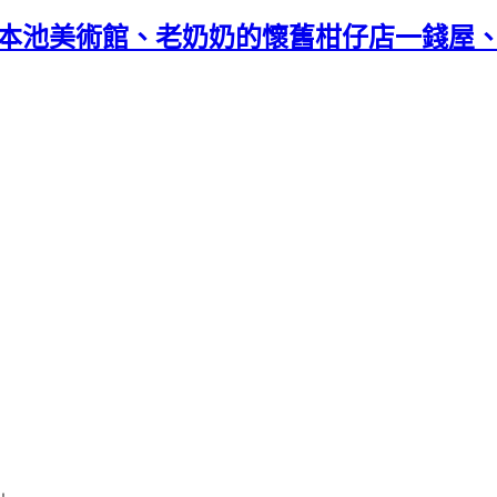
的本池美術館、老奶奶的懷舊柑仔店一錢屋