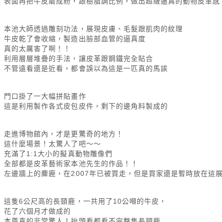
表面再把牛
皮磨成粉，跟樹脂調比例，做出超級逼真的動物皮革感
本池大師透過雕刻功法，展現皮膚、毛髮跟肌肉的紋理
牛皮乾了會收縮，製造出臉部血管的逼真度
真的太厲害了啊！！
利用層層堆疊的手法，讓皮革跟鋼鐵完全貼合
不管遠看還是近看，都會誤以為這是一匹真的馬誒
門口掛了一大幅拼貼畫作
這是利用製作各式皮包皮件，剩下的邊角料製成的
走進博物館內，才是更驚奇的地方！
這什麼場景！太驚人了吧～～
充滿了1:1大小的擬真動物雕像們
全部都是皮革藝術家本池先生的作品！！
左邊牆上的麋鹿，在2007年已被買走，但是買家還是暫時放在這
這隻6公尺高的長頸鹿，一共用了10公噸的牛皮，
花了六個月才做成的
本尊真的非常驚人！抬頭看都看不完整隻長頸鹿