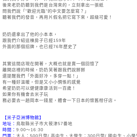
後來老奶奶聽到我們是台灣來的，立刻拿出一張紙
問我們說「"歡迎光臨"的中文要怎麼寫？」
聽著我們的發音，再用片假名把它寫下來，超級可愛！
奶奶還拿出了他的小本本，
跟我們介紹這棟房子已經159年
外面的那個招牌，也已經76年歷史了
其實這間店現在開著，大概也就是賣一個回憶了
離開店裡的時候，奶奶笑著跟我們說掰掰
還提醒我們「外面好冷，多穿一點！」
有一種好溫暖，但是又小小惆悵的感覺
希望奶奶可以健健康康活到一百歲！
如果你有機會去米子玩
務必要去一趟岡本一錢屋，體會一下日本的懷舊柑仔店。
【米子亞洲博物館】
地址：
鳥取縣米子市大筱津57番地
時間：
9:00～16:30
門票：
大人：500日幣/ 高中生、大學生：300日幣/ 國中生、小學