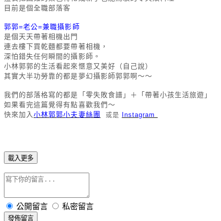
目前是個全職部落客
郭郭=老公=兼職攝影師
是個天天帶著相機出門
連去樓下買乾麵都要帶著相機，
深怕錯失任何瞬間的攝影師。 
小林郭郭的生活看起來愜意又美好（自己說）
其實大半功勞靠的都是夢幻攝影師郭郭啊～～
我們的部落格寫的都是「零失敗食譜」＋「帶著小孩生活旅遊」
如果看完這篇覺得有點喜歡我們～
快來加入
小林郭郭小夫妻絲團
  或是 
Instagram 
載入更多
公開留言
私密留言
發佈留言