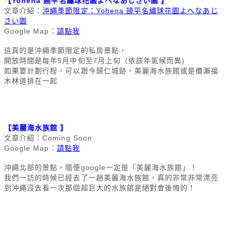
【
Yohena 饒平名繡球花園よへなあじさい園
】
文章介紹：
沖繩季節限定：Yohena 饒平名繡球花園よへなあじ
さい園
Google Map：
請點我
這真的是沖繩季節限定的私房景點，
開放時間是每年5月中旬至7月上旬（依該年氣候而異)
如果要計劃行程，可以跟今歸仁城跡、美麗海水族館或是備瀨福
木林道排在一起
【美麗海水族館
】
文章介紹：Coming Soon
Google Map：
請點我
沖繩北部的景點，隨便google一定是「美麗海水族館」！
我們一訪的時候已經去了一趟美麗海水族館，真的非常非常漂亮
到沖繩沒去看一次那個超巨大的水族館是絕對會後悔的！