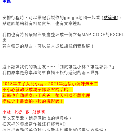
宅區
安排行程時，
可以搭配我製作的google地圖一起看 (
點這邊
)，
點選該地點就有相關資訊，也有文章連結。
我們也有將各景點與餐廳整理成一份含有MAP CODE的EXCEL
表，
若有需要的朋友，可以留言或私訊我們索取喔！
還不認識我們的新朋友～～
「到底誰是小林？誰是郭郭？」
我們原本是分享超簡單食譜＋旅行遊記的兩人世界
2018年生了女兒小鹿，
2021年迎接小彌妹妹出生
不小心就轉型成親子部落客哈哈哈。
郭郭也自動變身小玉爸爸，整天相機不離小鹿
變成史上最會拍小孩的攝影師！
小林=老婆=我=部落客
愛吃又愛煮，還是個徹底的道具控。
把家裡的餐桌當作雜誌在經營XD 
擅長把困難的菜色轉化成新手也能駕馭的零失敗料理，