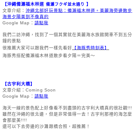
【
沖繩備瀨福木林道
】
備瀨フクギ並木通り
文章介紹：
沖繩北部好玩景點：備瀨福木林道。美麗海旁邊散步
海景夕陽美到不像真的
Google Map：
請點我
我們二訪沖繩，
找到了一個其實就在美麗海水族館開車不到五分
鐘的景點
很推薦大家可以跟我們一樣先看好
【海豚秀時刻表】
海豚秀搭配備瀨福木林道散步看夕陽＝完美～
【古宇利大橋】
文章介紹：Coming Soon
Google Map：
請點我
海天一線的景色配上好像看不到盡頭的古宇利大橋真的很壯觀!!!
雖然在沖繩的很北邊，但是非常值得一去！古宇利那裡的海怎麼
會那麼美!!!!
還可以下去旁邊的沙灘跟橋合照，超推薦！