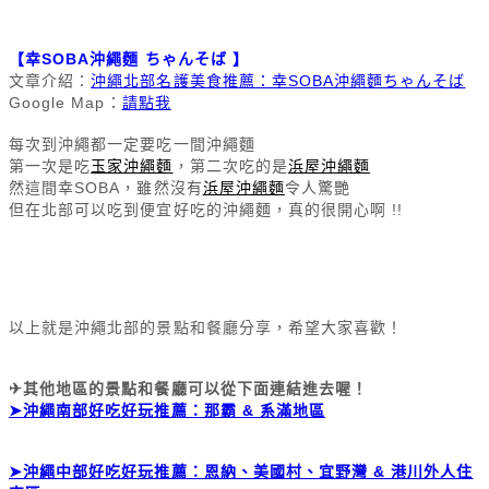
【
幸SOBA沖繩麵 ちゃんそば
】
文章介紹：
沖繩北部名護美食推薦：幸SOBA沖繩麵ちゃんそば
Google Map：
請點我
每次到沖繩都一定要吃一間沖繩麵
第一次是吃
玉家沖繩麵
，第二次吃的是
浜屋沖繩麵
然這間幸SOBA，雖然沒有
浜屋沖繩麵
令人驚艷
但在北部可以吃到便宜好吃的沖繩麵，真的很開心啊 !!
以上就是沖繩北部的景點和餐廳分享，希望大家喜歡！
✈其他地區的景點和餐廳可以從下面連結進去喔！
➤沖繩南部好吃好玩推薦：那霸 & 系滿地區
➤沖繩中部好吃好玩推薦：恩納、美國村、宜野灣 & 港川外人住