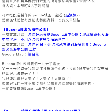
這篇會把
沖繩北部
我們去過的所有景點與餐廳介紹給大家
含名護、本部町&古宇利島喔！
可以搭配我製作的google地圖一起看 (
點這邊
)，
點選該地點就有景點或餐廳資料，也有文章連結！
【
Busena部瀨名海中公園
】
一訪
文章介紹：
沖繩好玩景點Busena海中公園：玻璃底遊艇＆海
中展望塔。不用浮潛也看得到海底世界！
二訪
文章介紹：
沖繩景點 不用潛水就看得到海底世界：Busena
部瀨名海中公園 二訪
Google Map：
請點我
Busena海中公園我們一共去了兩次
第一次去的時候我
就說這裡很適合小孩，沒想到6年後我們就帶著
爸媽跟小孩來玩了！！
我只能說這裡太美了！太美了！太推薦了！
如果跟我們一樣不想浮潛但又想看沖繩超美的海底生物，
一定要安排來Busena海中公園！