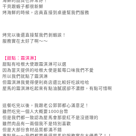
海鮮的品質也非常好！
干貝跟蝦子都很新鮮
烤海鮮的時候，店員直接到桌邊幫我們服務
烤完以後還直接幫我們剝蝦誒！
服務實在太好了啊～～
【甜點：霜淇淋】
甜點有哈根大使跟霜淇淋可以選
因為當天提供的哈根大使是藍莓口味我們不愛
所以我們就點了霜淇淋
但霜淇淋我覺得便利商店還比較好吃誒哈哈
屋馬的霜淇淋吃起來有點油膩感卻不濃醇，有點可惜啊
這餐吃完以後，我跟老公郭郭都心滿意足！
雖然吃完一個人大概要1000台幣
但是我們都一致認為屋馬會那麼紅不是沒道理的
雖然肉品有一兩個我不是特別喜歡
但是大部份食材品質都滿不錯
重點是～～我們都要覺得屋馬的服務實在太優秀了！！