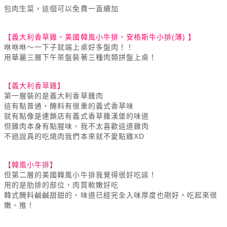
包肉生菜，這個可以免費一直續加
【義大利香草雞、美國韓風小牛排、安格斯牛小排(薄) 】
咻咻咻～一下子就端上桌好多盤肉！！
用華麗三層下午茶盤裝著三種肉類拼盤上桌！
【義大利香草雞】
第一層裝的是義大利香草雞肉
這有點普通，醃料有很重的義式香草味
就有點像是連鎖店有義式香草雞漢堡的味道
但雞肉本身有點腥味，我不太喜歡這道雞肉
不過說真的吃燒肉我們本來就不愛點雞XD
【韓風小牛排】
但第二層的美國韓風小牛排我覺得很好吃誒！
用的是肋排的部位，肉質軟嫩好吃
韓式醃料鹹鹹甜甜的，味道已經完全入味厚度也剛好。吃起來很
嫩、推！