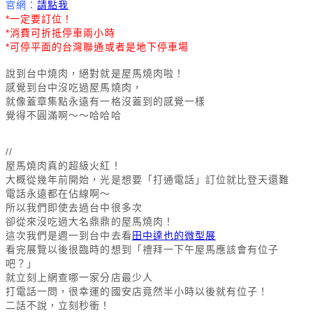
官網：
請點我
*一定要訂位！
*消費可折抵停車兩小時
*可停平面的台灣聯通或者是地下停車場
說到台中燒肉，絕對就是屋馬燒肉啦！
感覺到台中沒吃過屋馬燒肉，
就像蓋章集點永遠有一格沒蓋到的感覺一樣
覺得不圓滿啊～～哈哈哈
//
屋馬燒肉真的超級火紅！
大概從幾年前開始，光是想要「打通電話」訂位就比登天還難
電話永遠都在佔線啊～
所以我們即使去過台中很多次
卻從來沒吃過大名鼎鼎的屋馬燒肉！
這次我們是週一到台中去看
田中達也的微型展
看完展覽以後很臨時的想到「禮拜一下午屋馬應該會有位子
吧？」
就立刻上網查哪一家分店最少人
打電話一問，很幸運的國安店竟然半小時以後就有位子！
二話不說，立刻秒衝！