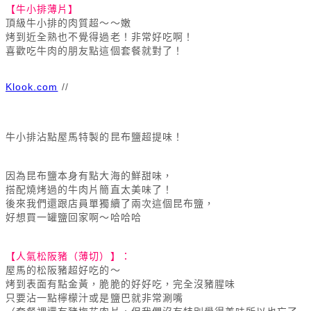
【牛小排薄片】
頂級牛小排的肉質超～～嫩
烤到近全熟也不覺得過老！非常好吃啊！
喜歡吃牛肉的朋友點這個套餐就對了！
Klook.com
//
牛小排
沾點屋馬特製的昆布鹽超提味！
因為昆布鹽本身有點大海的鮮甜味，
搭配燒烤過的牛肉片簡直太美味了！
後來我們還跟店員單獨續了兩次這個昆布鹽，
好想買一罐鹽回家啊～哈哈哈
【人氣松阪豬（薄切）】：
屋馬的松阪豬超好吃的～
烤到表面有點金黃，脆脆的好好吃，完全沒豬腥味
只要沾一點檸檬汁或是鹽巴就非常涮嘴