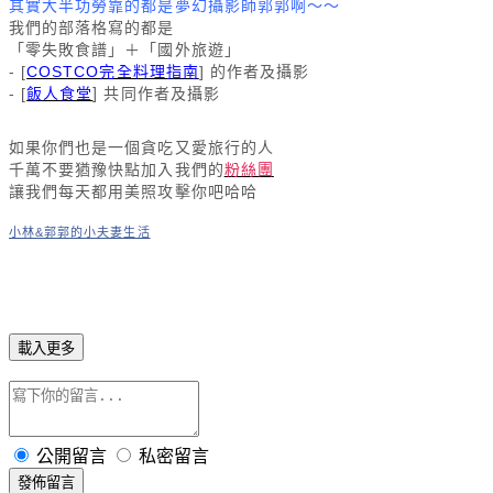
其實大半功勞靠的都是夢幻攝影師郭郭啊～～
我們的部落格寫的都是
「零失敗食譜」＋「國外旅遊」
- [
COSTCO完全料理指南
] 的作者及攝影
飯人食堂
] 共同作者及攝影
- [
如果你們也是一個貪吃又愛旅行的人
千萬不要猶豫快點加入我們的
粉絲團
讓我們每天都用美照攻擊你吧哈哈
小林&郭郭的小夫妻生活
載入更多
公開留言
私密留言
發佈留言