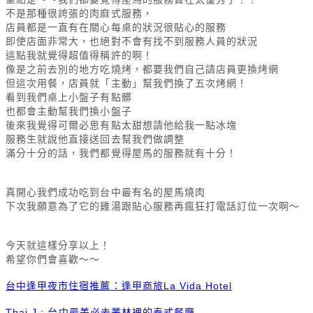
不是那種很誇張的肉麻式服務，
店員都是一直有在關心每桌的狀況很貼心的服務
即使店面非常大，也絕對不會有找不到服務人員的狀況
這點我就覺得超值得稱許的啊！
像是之前去別的地方吃燒烤，都要我們自己請店員更換烤網
但這次用餐，店員就「主動」幫我們換了五次烤網！
看到我們桌上小盤子有點髒
也都會主動幫我們換小盤子
後來我覺得可爾必思有點太甜想請他給我一點冰塊
服務生就說他直接送回去幫我們做調整
滿分十分的話，我們都覺得屋馬的服務就有十分！
真開心我們成功吃到台中最有名的屋馬燒肉
下次我願意為了它的雞湯跟貼心服務再瘋狂打電話訂位一次啊～
今天就這樣分享以上！
希望你們會喜歡～～
台中逢甲夜市住宿推薦：逢甲商旅La Vida Hotel
Thai J : 台中最美必去叢林裡的泰式餐廳