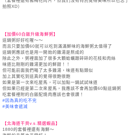
（套餐裡還有豬梅花肉片，但我們沒有特別覺得美味所以也忘了
拍照XD）
【加價60白飯升級海鮮粥】
這鍋粥好好吃喔～～
而且只要加價60就可以吃到滿滿鮮味的海鮮粥太值得了
這鍋粥應該也是用一開始的雞湯是熬成的
除此之外，粥裡面加了很多大顆蛤蠣跟碎碎的花枝和肉絲
味道比剛剛的雞湯更加的鮮甜！！
但可能前面我們喝了太多雞湯，味道有點類似
加上其實吃到這真的覺得很飽很飽
如果是第一次來吃屋馬，可以加點一鍋試試味道
但如果已經是第二次來屋馬，我應該不會再加價60點這鍋粥
吃套餐裡附的白飯配燒肉應該也會很讚！
#因為真的吃不完
#美味會遞減
【北海道干貝v.s.精選蝦品】
1880的套餐裡還有海鮮～