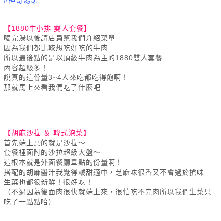
#神奇湯頭
【1880牛小排 雙人套餐】
喝完湯以後請店員幫我們介紹菜單
因為我們都比較想吃好吃的牛肉
所以最後點的是以頂級牛肉為主的1880雙人套餐
內容超級多！
說真的這份量3~4人來吃都吃得飽啊！
那就馬上來看我們吃了什麼吧
【胡麻沙拉 ＆ 韓式泡菜】
首先端上桌的就是沙拉～
套餐裡面附的沙拉超級大盤～
這根本就是外面餐廳單點的份量啊！
搭配的胡麻醬汁我覺得鹹甜適中，芝麻味很香又不會過於搶味
生菜也都很新鮮！很好吃！
（不過因為後面肉很快就端上來，很怕吃不完肉所以我們生菜只
吃了一點點哈）