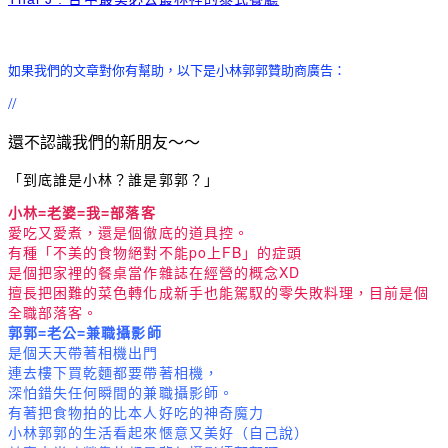
如果我們的文章對你有幫助
，以下是小林郭郭贊助商廣告：
//
還不認識我們的新朋友～～
「到底誰是小林？誰是郭郭？」
小林=老婆=我=部落客
愛吃又愛煮，還是個徹底的道具控。
有種「不美的食物絕對不能po上FB」的症頭
是個把家裡的餐桌當作雜誌在經營的概念XD
擅長把困難的菜色轉化成新手也能駕馭的零失敗料理，目前是個
全職部落客。
郭郭=老公=兼職攝影師
是個天天帶著相機出門
連去樓下買乾麵都要帶著相機，
深怕錯失任何瞬間的兼職攝影師。
有著把食物拍的比本人好吃的神奇魔力
小林郭郭的生活看起來愜意又美好（自己說）