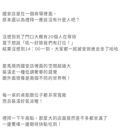
國安店是在一個商場裡面，
原本還以為禮拜一應該沒有什麼人吧？
沒想到到了門口大概有20個人在等待
當下想說「吼～好險我們有訂位！」
結果沒想到14：00一到，大家都一起被安排進去坐了哈哈
屋馬燒肉國安店裡面的空間超級大
裝潢走一種低調奢華的感覺
跟外面很像是兩個不同的世界啊！
每一桌的桌距跟位子都非常寬敞
而且裝潢好氣派喔！
禮拜一下午兩點，那麼大的店面竟然差不多都坐滿了
一邊驚嘆一邊期待快點吃到！