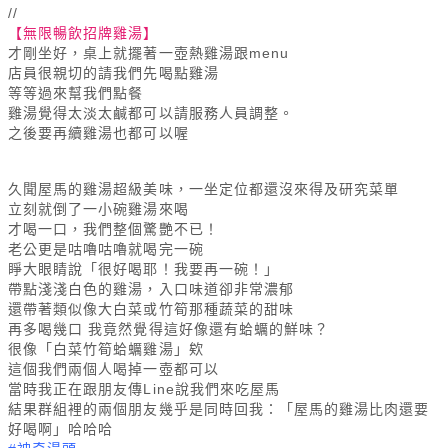
//
【無限暢飲招牌雞湯】
才剛坐好，桌上就擺著一壺熱雞湯跟menu
店員很親切的請我們先喝點雞湯
等等過來幫我們點餐
雞湯覺得太淡太鹹都可以請服務人員調整。
之後要再續雞湯也都可以喔
久聞屋馬的雞湯超級美味，一坐定位都還沒來得及研究菜單
立刻就倒了一小碗雞湯來喝
才喝一口，我們整個驚艷不已！
老公更是咕嚕咕嚕就喝完一碗
睜大眼睛說「很好喝耶！我要再一碗！」
帶點淺淺白色的雞湯，入口味道卻非常濃郁
還帶著類似像大白菜或竹筍那種蔬菜的甜味
再多喝幾口 我竟然覺得這好像還有蛤蠣的鮮味？
很像「白菜竹筍蛤蠣雞湯」欸
這個我們兩個人喝掉一壺都可以
當時我正在跟朋友傳Line說我們來吃屋馬
結果群組裡的兩個朋友幾乎是同時回我：「屋馬的雞湯比肉還要
好喝啊」哈哈哈