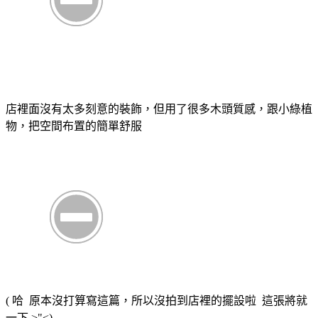
店裡面沒有太多刻意的裝飾，但用了很多木頭質感，跟小綠植
物，把空間布置的簡單舒服
( 哈 原本沒打算寫這篇，所以沒拍到店裡的擺設啦 這張將就
一下 >"<)